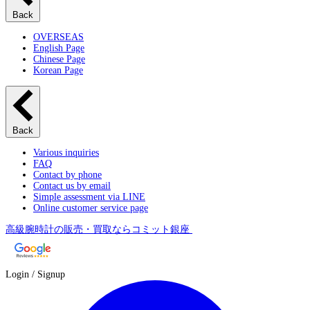
Back
OVERSEAS
English Page
Chinese Page
Korean Page
Back
Various inquiries
FAQ
Contact by phone
Contact us by email
Simple assessment via LINE
Online customer service page
高級腕時計の販売・買取ならコミット銀座
Login / Signup