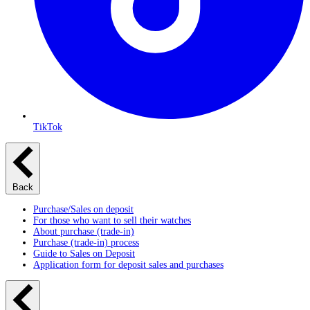
TikTok
Back
Purchase/Sales on deposit
For those who want to sell their watches
About purchase (trade-in)
Purchase (trade-in) process
Guide to Sales on Deposit
Application form for deposit sales and purchases