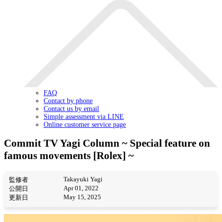
FAQ
Contact by phone
Contact us by email
Simple assessment via LINE
Online customer service page
Commit TV Yagi Column ~ Special feature on
famous movements [Rolex] ~
Takayuki Yagi
監修者
Apr 01, 2022
公開日
May 15, 2025
更新日