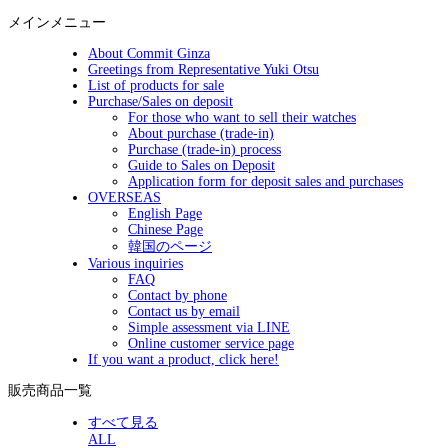
メインメニュー
About Commit Ginza
Greetings from Representative Yuki Otsu
List of products for sale
Purchase/Sales on deposit
For those who want to sell their watches
About purchase (trade-in)
Purchase (trade-in) process
Guide to Sales on Deposit
Application form for deposit sales and purchases
OVERSEAS
English Page
Chinese Page
韓国のページ
Various inquiries
FAQ
Contact by phone
Contact us by email
Simple assessment via LINE
Online customer service page
If you want a product, click here!
販売商品一覧
すべて見る
ALL