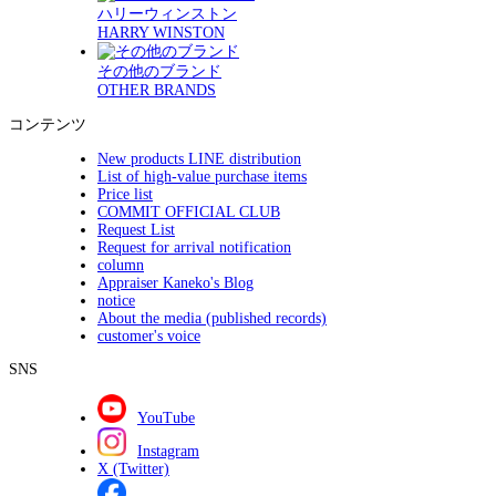
ハリーウィンストン
HARRY WINSTON
その他のブランド
OTHER BRANDS
コンテンツ
New products LINE distribution
List of high-value purchase items
Price list
COMMIT OFFICIAL CLUB
Request List
Request for arrival notification
column
Appraiser Kaneko's Blog
notice
About the media (published records)
customer's voice
SNS
YouTube
Instagram
X (Twitter)