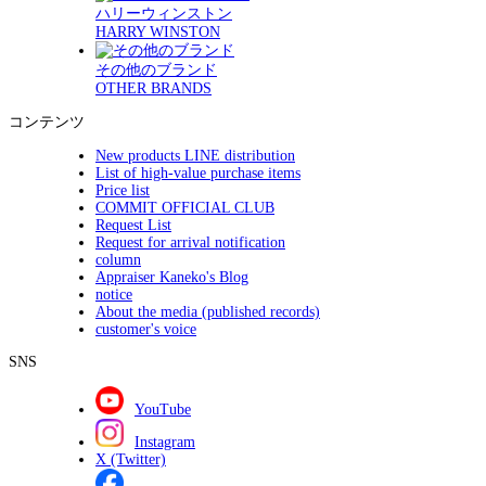
ハリーウィンストン
HARRY WINSTON
その他のブランド
OTHER BRANDS
コンテンツ
New products LINE distribution
List of high-value purchase items
Price list
COMMIT OFFICIAL CLUB
Request List
Request for arrival notification
column
Appraiser Kaneko's Blog
notice
About the media (published records)
customer's voice
SNS
YouTube
Instagram
X (Twitter)