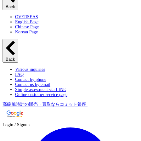
Back
OVERSEAS
English Page
Chinese Page
Korean Page
Back
Various inquiries
FAQ
Contact by phone
Contact us by email
Simple assessment via LINE
Online customer service page
高級腕時計の販売・買取ならコミット銀座
Login / Signup