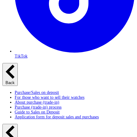
TikTok
Back
Purchase/Sales on deposit
For those who want to sell their watches
About purchase (trade-in)
Purchase (trade-in) process
Guide to Sales on Deposit
Application form for deposit sales and purchases