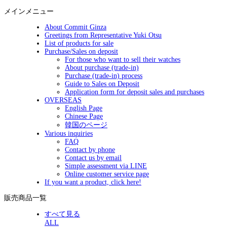
メインメニュー
About Commit Ginza
Greetings from Representative Yuki Otsu
List of products for sale
Purchase/Sales on deposit
For those who want to sell their watches
About purchase (trade-in)
Purchase (trade-in) process
Guide to Sales on Deposit
Application form for deposit sales and purchases
OVERSEAS
English Page
Chinese Page
韓国のページ
Various inquiries
FAQ
Contact by phone
Contact us by email
Simple assessment via LINE
Online customer service page
If you want a product, click here!
販売商品一覧
すべて見る
ALL