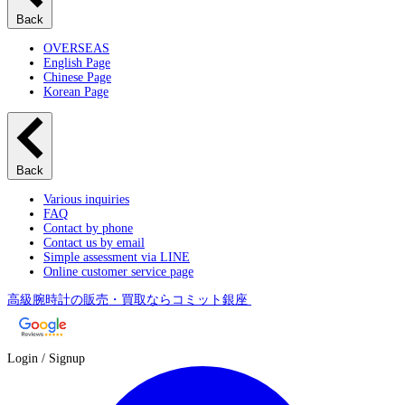
Back
OVERSEAS
English Page
Chinese Page
Korean Page
Back
Various inquiries
FAQ
Contact by phone
Contact us by email
Simple assessment via LINE
Online customer service page
高級腕時計の販売・買取ならコミット銀座
Login / Signup