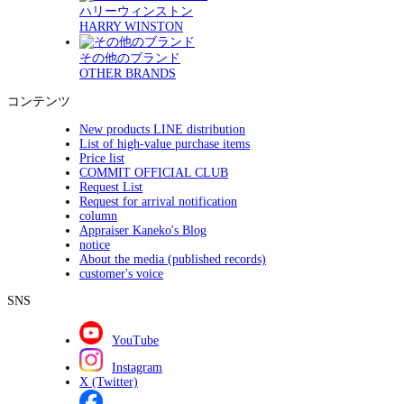
ハリーウィンストン
HARRY WINSTON
その他のブランド
OTHER BRANDS
コンテンツ
New products LINE distribution
List of high-value purchase items
Price list
COMMIT OFFICIAL CLUB
Request List
Request for arrival notification
column
Appraiser Kaneko's Blog
notice
About the media (published records)
customer's voice
SNS
YouTube
Instagram
X (Twitter)