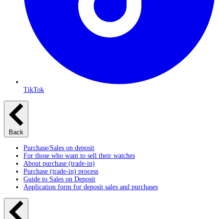
TikTok
Back
Purchase/Sales on deposit
For those who want to sell their watches
About purchase (trade-in)
Purchase (trade-in) process
Guide to Sales on Deposit
Application form for deposit sales and purchases