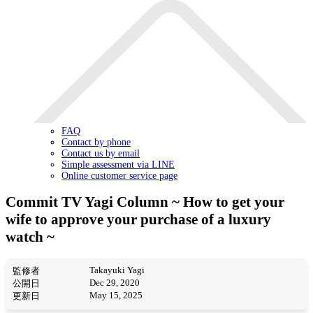
FAQ
Contact by phone
Contact us by email
Simple assessment via LINE
Online customer service page
Commit TV Yagi Column ~ How to get your
wife to approve your purchase of a luxury
watch ~
Takayuki Yagi
監修者
Dec 29, 2020
公開日
May 15, 2025
更新日