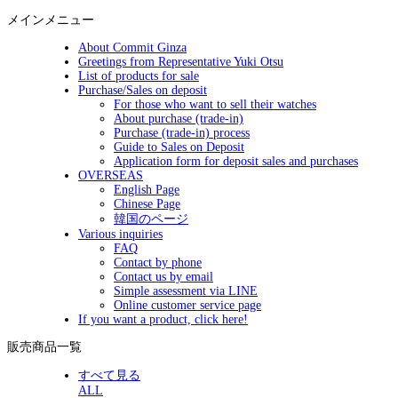
メインメニュー
About Commit Ginza
Greetings from Representative Yuki Otsu
List of products for sale
Purchase/Sales on deposit
For those who want to sell their watches
About purchase (trade-in)
Purchase (trade-in) process
Guide to Sales on Deposit
Application form for deposit sales and purchases
OVERSEAS
English Page
Chinese Page
韓国のページ
Various inquiries
FAQ
Contact by phone
Contact us by email
Simple assessment via LINE
Online customer service page
If you want a product, click here!
販売商品一覧
すべて見る
ALL