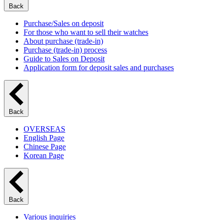
Back
Purchase/Sales on deposit
For those who want to sell their watches
About purchase (trade-in)
Purchase (trade-in) process
Guide to Sales on Deposit
Application form for deposit sales and purchases
Back
OVERSEAS
English Page
Chinese Page
Korean Page
Back
Various inquiries