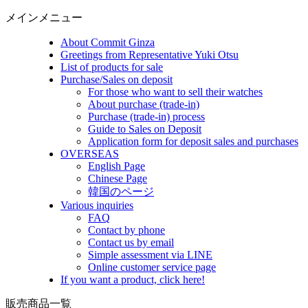
メインメニュー
About Commit Ginza
Greetings from Representative Yuki Otsu
List of products for sale
Purchase/Sales on deposit
For those who want to sell their watches
About purchase (trade-in)
Purchase (trade-in) process
Guide to Sales on Deposit
Application form for deposit sales and purchases
OVERSEAS
English Page
Chinese Page
韓国のページ
Various inquiries
FAQ
Contact by phone
Contact us by email
Simple assessment via LINE
Online customer service page
If you want a product, click here!
販売商品一覧