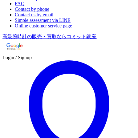
FAQ
Contact by phone
Contact us by email
Simple assessment via LINE
Online customer service page
高級腕時計の販売・買取ならコミット銀座
Login / Signup