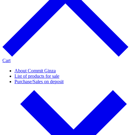
Cart
About Commit Ginza
List of products for sale
Purchase/Sales on deposit