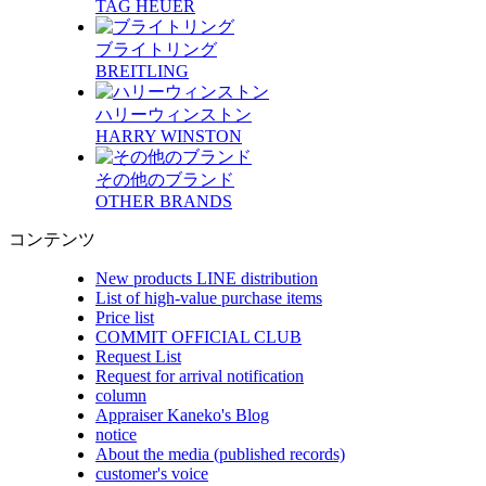
TAG HEUER
ブライトリング
BREITLING
ハリーウィンストン
HARRY WINSTON
その他のブランド
OTHER BRANDS
コンテンツ
New products LINE distribution
List of high-value purchase items
Price list
COMMIT OFFICIAL CLUB
Request List
Request for arrival notification
column
Appraiser Kaneko's Blog
notice
About the media (published records)
customer's voice