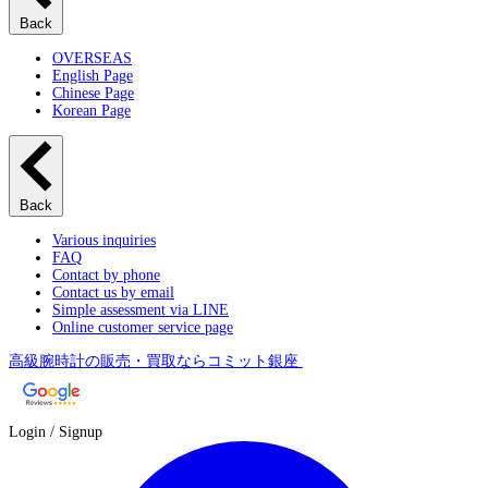
Back
OVERSEAS
English Page
Chinese Page
Korean Page
Back
Various inquiries
FAQ
Contact by phone
Contact us by email
Simple assessment via LINE
Online customer service page
高級腕時計の販売・買取ならコミット銀座
Login / Signup