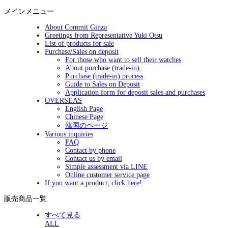
メインメニュー
About Commit Ginza
Greetings from Representative Yuki Otsu
List of products for sale
Purchase/Sales on deposit
For those who want to sell their watches
About purchase (trade-in)
Purchase (trade-in) process
Guide to Sales on Deposit
Application form for deposit sales and purchases
OVERSEAS
English Page
Chinese Page
韓国のページ
Various inquiries
FAQ
Contact by phone
Contact us by email
Simple assessment via LINE
Online customer service page
If you want a product, click here!
販売商品一覧
すべて見る
ALL