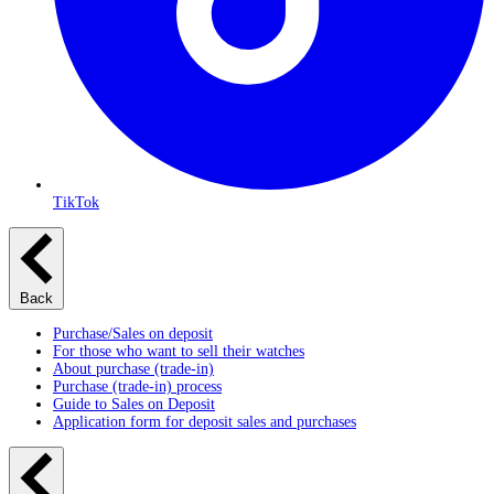
TikTok
Back
Purchase/Sales on deposit
For those who want to sell their watches
About purchase (trade-in)
Purchase (trade-in) process
Guide to Sales on Deposit
Application form for deposit sales and purchases