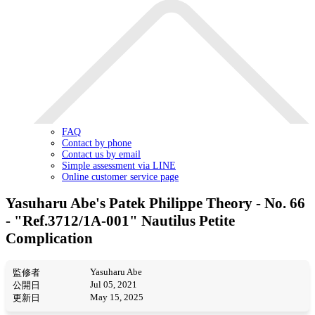
FAQ
Contact by phone
Contact us by email
Simple assessment via LINE
Online customer service page
Yasuharu Abe's Patek Philippe Theory - No. 66
- "Ref.3712/1A-001" Nautilus Petite
Complication
Yasuharu Abe
監修者
Jul 05, 2021
公開日
May 15, 2025
更新日