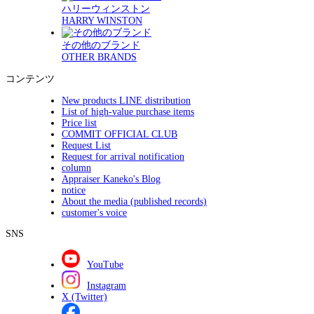
ハリーウィンストン
HARRY WINSTON
その他のブランド
OTHER BRANDS
コンテンツ
New products LINE distribution
List of high-value purchase items
Price list
COMMIT OFFICIAL CLUB
Request List
Request for arrival notification
column
Appraiser Kaneko's Blog
notice
About the media (published records)
customer's voice
SNS
YouTube
Instagram
X (Twitter)