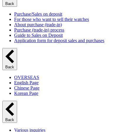
Back
Purchase/Sales on deposit
For those who want to sell their watches
About purchase (trade-in)
Purchase (trade-in) process
Guide to Sales on Deposit
Application form for deposit sales and purchases
Back
OVERSEAS
English Page
Chinese Page
Korean Page
Back
Various inquiries