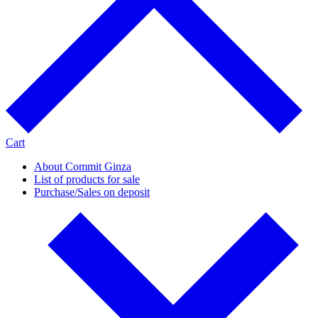
Cart
About Commit Ginza
List of products for sale
Purchase/Sales on deposit