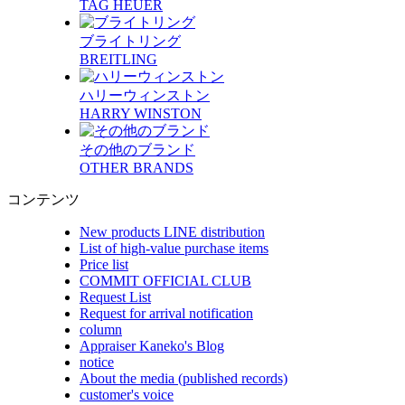
TAG HEUER
ブライトリング
BREITLING
ハリーウィンストン
HARRY WINSTON
その他のブランド
OTHER BRANDS
コンテンツ
New products LINE distribution
List of high-value purchase items
Price list
COMMIT OFFICIAL CLUB
Request List
Request for arrival notification
column
Appraiser Kaneko's Blog
notice
About the media (published records)
customer's voice