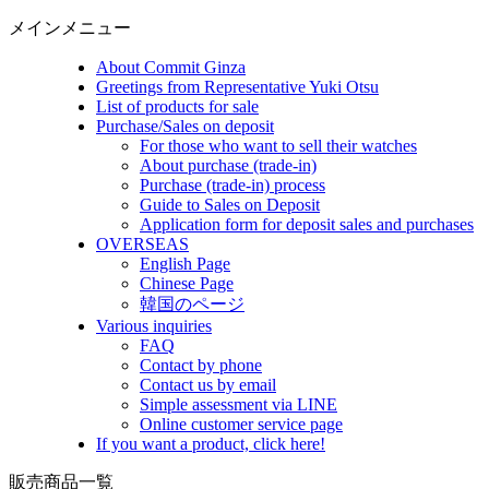
メインメニュー
About Commit Ginza
Greetings from Representative Yuki Otsu
List of products for sale
Purchase/Sales on deposit
For those who want to sell their watches
About purchase (trade-in)
Purchase (trade-in) process
Guide to Sales on Deposit
Application form for deposit sales and purchases
OVERSEAS
English Page
Chinese Page
韓国のページ
Various inquiries
FAQ
Contact by phone
Contact us by email
Simple assessment via LINE
Online customer service page
If you want a product, click here!
販売商品一覧