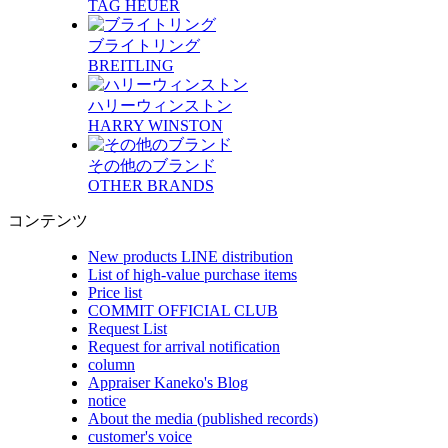
TAG HEUER
ブライトリング
BREITLING
ハリーウィンストン
HARRY WINSTON
その他のブランド
OTHER BRANDS
コンテンツ
New products LINE distribution
List of high-value purchase items
Price list
COMMIT OFFICIAL CLUB
Request List
Request for arrival notification
column
Appraiser Kaneko's Blog
notice
About the media (published records)
customer's voice