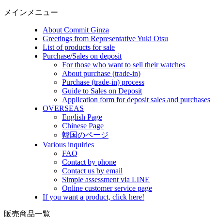
メインメニュー
About Commit Ginza
Greetings from Representative Yuki Otsu
List of products for sale
Purchase/Sales on deposit
For those who want to sell their watches
About purchase (trade-in)
Purchase (trade-in) process
Guide to Sales on Deposit
Application form for deposit sales and purchases
OVERSEAS
English Page
Chinese Page
韓国のページ
Various inquiries
FAQ
Contact by phone
Contact us by email
Simple assessment via LINE
Online customer service page
If you want a product, click here!
販売商品一覧