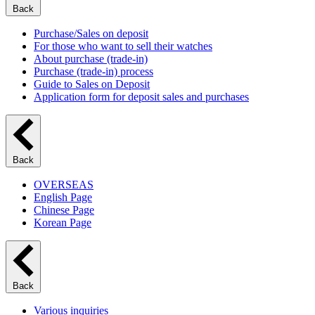
Back
Purchase/Sales on deposit
For those who want to sell their watches
About purchase (trade-in)
Purchase (trade-in) process
Guide to Sales on Deposit
Application form for deposit sales and purchases
Back
OVERSEAS
English Page
Chinese Page
Korean Page
Back
Various inquiries