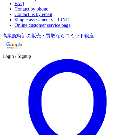
FAQ
Contact by phone
Contact us by email
Simple assessment via LINE
Online customer service page
高級腕時計の販売・買取ならコミット銀座
Login / Signup