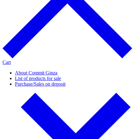
Cart
About Commit Ginza
List of products for sale
Purchase/Sales on deposit