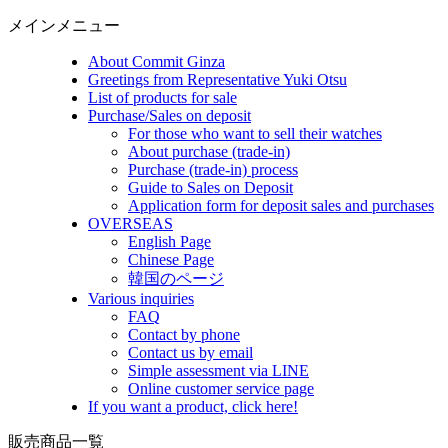
メインメニュー
About Commit Ginza
Greetings from Representative Yuki Otsu
List of products for sale
Purchase/Sales on deposit
For those who want to sell their watches
About purchase (trade-in)
Purchase (trade-in) process
Guide to Sales on Deposit
Application form for deposit sales and purchases
OVERSEAS
English Page
Chinese Page
韓国のページ
Various inquiries
FAQ
Contact by phone
Contact us by email
Simple assessment via LINE
Online customer service page
If you want a product, click here!
販売商品一覧