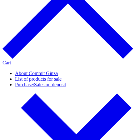
Cart
About Commit Ginza
List of products for sale
Purchase/Sales on deposit