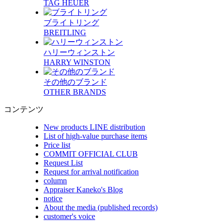
TAG HEUER
ブライトリング
BREITLING
ハリーウィンストン
HARRY WINSTON
その他のブランド
OTHER BRANDS
コンテンツ
New products LINE distribution
List of high-value purchase items
Price list
COMMIT OFFICIAL CLUB
Request List
Request for arrival notification
column
Appraiser Kaneko's Blog
notice
About the media (published records)
customer's voice