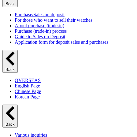
Back
Purchase/Sales on deposit
For those who want to sell their watches
About purchase (trade-in)
Purchase (trade-in) process
Guide to Sales on Deposit
Application form for deposit sales and purchases
Back
OVERSEAS
English Page
Chinese Page
Korean Page
Back
Various inquiries