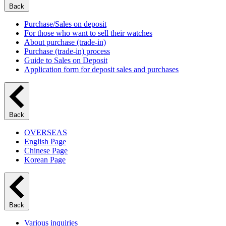
Back
Purchase/Sales on deposit
For those who want to sell their watches
About purchase (trade-in)
Purchase (trade-in) process
Guide to Sales on Deposit
Application form for deposit sales and purchases
Back
OVERSEAS
English Page
Chinese Page
Korean Page
Back
Various inquiries