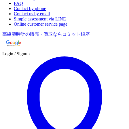
FAQ
Contact by phone
Contact us by email
Simple assessment via LINE
Online customer service page
高級腕時計の販売・買取ならコミット銀座
Login / Signup