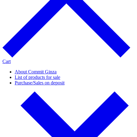
Cart
About Commit Ginza
List of products for sale
Purchase/Sales on deposit