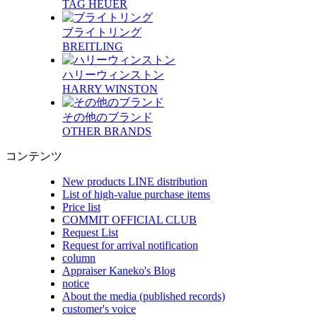
TAG HEUER
ブライトリング
BREITLING
ハリーウィンストン
HARRY WINSTON
その他のブランド
OTHER BRANDS
コンテンツ
New products LINE distribution
List of high-value purchase items
Price list
COMMIT OFFICIAL CLUB
Request List
Request for arrival notification
column
Appraiser Kaneko's Blog
notice
About the media (published records)
customer's voice