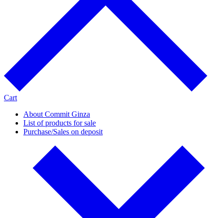
Cart
About Commit Ginza
List of products for sale
Purchase/Sales on deposit