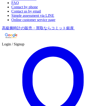
FAQ
Contact by phone
Contact us by email
Simple assessment via LINE
Online customer service page
高級腕時計の販売・買取ならコミット銀座
Login / Signup