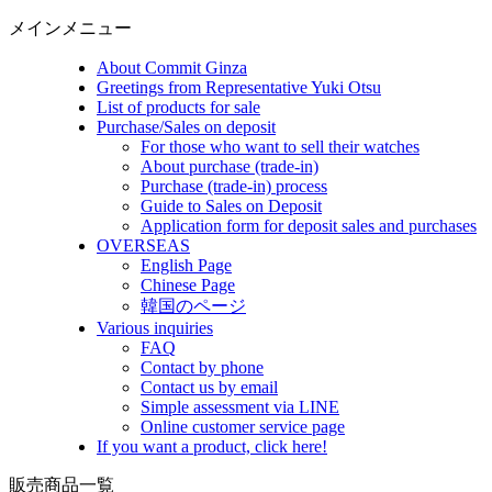
メインメニュー
About Commit Ginza
Greetings from Representative Yuki Otsu
List of products for sale
Purchase/Sales on deposit
For those who want to sell their watches
About purchase (trade-in)
Purchase (trade-in) process
Guide to Sales on Deposit
Application form for deposit sales and purchases
OVERSEAS
English Page
Chinese Page
韓国のページ
Various inquiries
FAQ
Contact by phone
Contact us by email
Simple assessment via LINE
Online customer service page
If you want a product, click here!
販売商品一覧