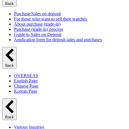
Back
Purchase/Sales on deposit
For those who want to sell their watches
About purchase (trade-in)
Purchase (trade-in) process
Guide to Sales on Deposit
Application form for deposit sales and purchases
Back
OVERSEAS
English Page
Chinese Page
Korean Page
Back
Various inquiries