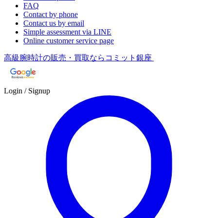
FAQ
Contact by phone
Contact us by email
Simple assessment via LINE
Online customer service page
高級腕時計の販売・買取ならコミット銀座
Login / Signup