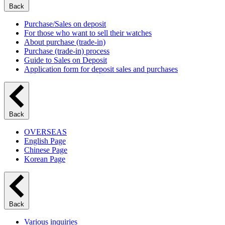
Back
Purchase/Sales on deposit
For those who want to sell their watches
About purchase (trade-in)
Purchase (trade-in) process
Guide to Sales on Deposit
Application form for deposit sales and purchases
Back
OVERSEAS
English Page
Chinese Page
Korean Page
Back
Various inquiries