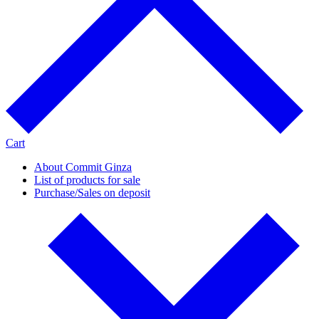
Cart
About Commit Ginza
List of products for sale
Purchase/Sales on deposit