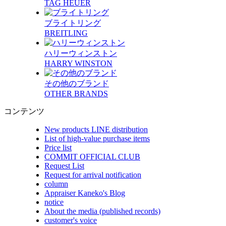
TAG HEUER
ブライトリング
BREITLING
ハリーウィンストン
HARRY WINSTON
その他のブランド
OTHER BRANDS
コンテンツ
New products LINE distribution
List of high-value purchase items
Price list
COMMIT OFFICIAL CLUB
Request List
Request for arrival notification
column
Appraiser Kaneko's Blog
notice
About the media (published records)
customer's voice