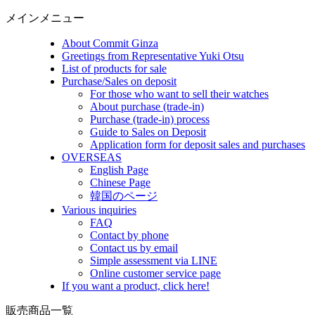
メインメニュー
About Commit Ginza
Greetings from Representative Yuki Otsu
List of products for sale
Purchase/Sales on deposit
For those who want to sell their watches
About purchase (trade-in)
Purchase (trade-in) process
Guide to Sales on Deposit
Application form for deposit sales and purchases
OVERSEAS
English Page
Chinese Page
韓国のページ
Various inquiries
FAQ
Contact by phone
Contact us by email
Simple assessment via LINE
Online customer service page
If you want a product, click here!
販売商品一覧