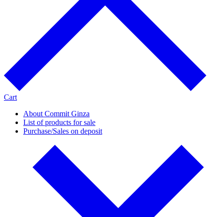
Cart
About Commit Ginza
List of products for sale
Purchase/Sales on deposit