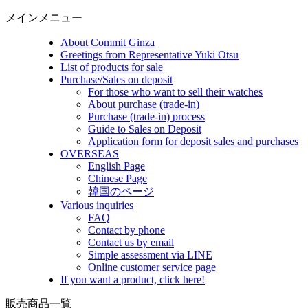
メインメニュー
About Commit Ginza
Greetings from Representative Yuki Otsu
List of products for sale
Purchase/Sales on deposit
For those who want to sell their watches
About purchase (trade-in)
Purchase (trade-in) process
Guide to Sales on Deposit
Application form for deposit sales and purchases
OVERSEAS
English Page
Chinese Page
韓国のページ
Various inquiries
FAQ
Contact by phone
Contact us by email
Simple assessment via LINE
Online customer service page
If you want a product, click here!
販売商品一覧