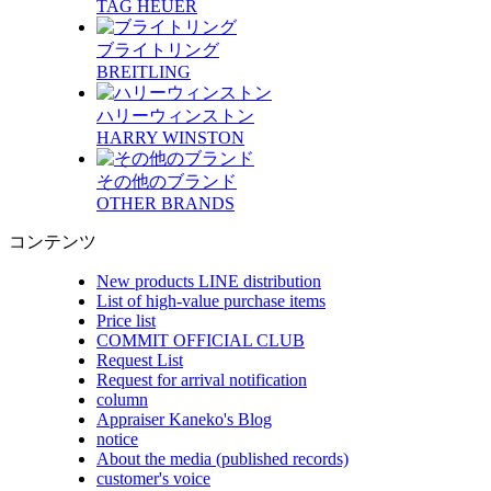
TAG HEUER
ブライトリング
BREITLING
ハリーウィンストン
HARRY WINSTON
その他のブランド
OTHER BRANDS
コンテンツ
New products LINE distribution
List of high-value purchase items
Price list
COMMIT OFFICIAL CLUB
Request List
Request for arrival notification
column
Appraiser Kaneko's Blog
notice
About the media (published records)
customer's voice