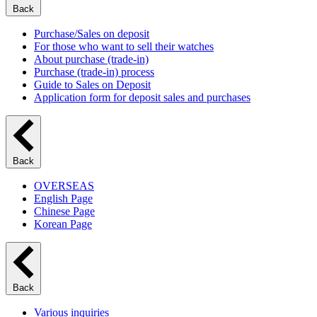
Back
Purchase/Sales on deposit
For those who want to sell their watches
About purchase (trade-in)
Purchase (trade-in) process
Guide to Sales on Deposit
Application form for deposit sales and purchases
Back
OVERSEAS
English Page
Chinese Page
Korean Page
Back
Various inquiries