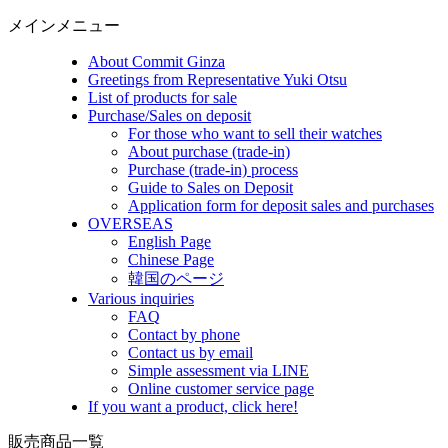
メインメニュー
About Commit Ginza
Greetings from Representative Yuki Otsu
List of products for sale
Purchase/Sales on deposit
For those who want to sell their watches
About purchase (trade-in)
Purchase (trade-in) process
Guide to Sales on Deposit
Application form for deposit sales and purchases
OVERSEAS
English Page
Chinese Page
韓国のページ
Various inquiries
FAQ
Contact by phone
Contact us by email
Simple assessment via LINE
Online customer service page
If you want a product, click here!
販売商品一覧