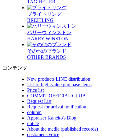
TAG HEUER
ブライトリング
BREITLING
ハリーウィンストン
HARRY WINSTON
その他のブランド
OTHER BRANDS
コンテンツ
New products LINE distribution
List of high-value purchase items
Price list
COMMIT OFFICIAL CLUB
Request List
Request for arrival notification
column
Appraiser Kaneko's Blog
notice
About the media (published records)
customer's voice