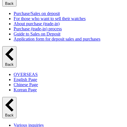
Back
Purchase/Sales on deposit
For those who want to sell their watches
About purchase (trade-in)
Purchase (trade-in) process
Guide to Sales on Deposit
Application form for deposit sales and purchases
Back
OVERSEAS
English Page
Chinese Page
Korean Page
Back
Various inquiries