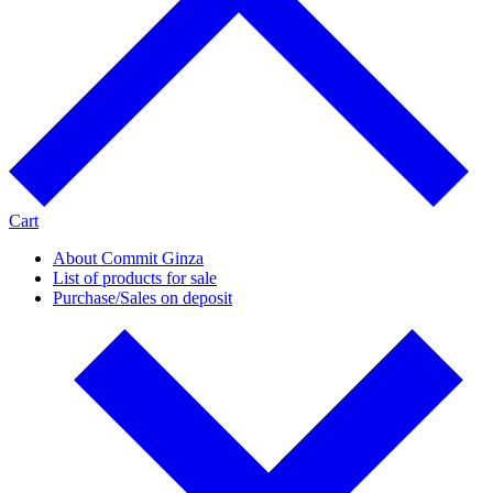
Cart
About Commit Ginza
List of products for sale
Purchase/Sales on deposit