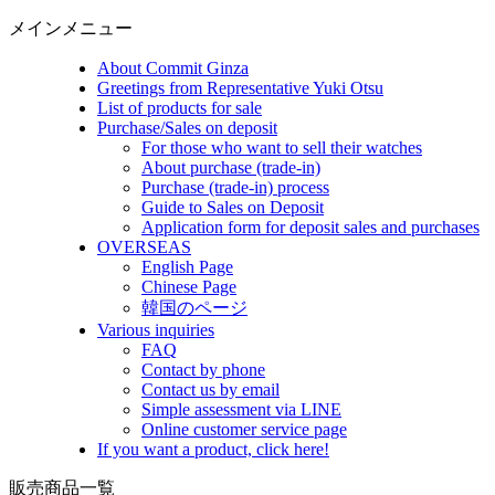
メインメニュー
About Commit Ginza
Greetings from Representative Yuki Otsu
List of products for sale
Purchase/Sales on deposit
For those who want to sell their watches
About purchase (trade-in)
Purchase (trade-in) process
Guide to Sales on Deposit
Application form for deposit sales and purchases
OVERSEAS
English Page
Chinese Page
韓国のページ
Various inquiries
FAQ
Contact by phone
Contact us by email
Simple assessment via LINE
Online customer service page
If you want a product, click here!
販売商品一覧