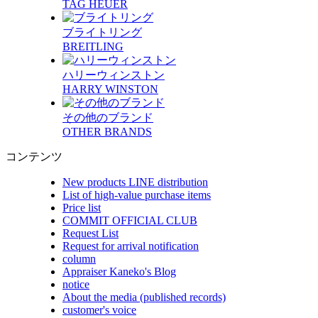
TAG HEUER
ブライトリング
BREITLING
ハリーウィンストン
HARRY WINSTON
その他のブランド
OTHER BRANDS
コンテンツ
New products LINE distribution
List of high-value purchase items
Price list
COMMIT OFFICIAL CLUB
Request List
Request for arrival notification
column
Appraiser Kaneko's Blog
notice
About the media (published records)
customer's voice