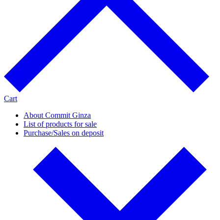
Cart
About Commit Ginza
List of products for sale
Purchase/Sales on deposit