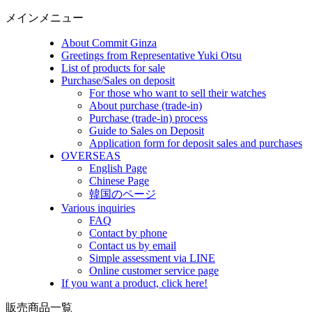
メインメニュー
About Commit Ginza
Greetings from Representative Yuki Otsu
List of products for sale
Purchase/Sales on deposit
For those who want to sell their watches
About purchase (trade-in)
Purchase (trade-in) process
Guide to Sales on Deposit
Application form for deposit sales and purchases
OVERSEAS
English Page
Chinese Page
韓国のページ
Various inquiries
FAQ
Contact by phone
Contact us by email
Simple assessment via LINE
Online customer service page
If you want a product, click here!
販売商品一覧