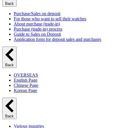
Back
Purchase/Sales on deposit
For those who want to sell their watches
About purchase (trade-in)
Purchase (trade-in) process
Guide to Sales on Deposit
Application form for deposit sales and purchases
Back
OVERSEAS
English Page
Chinese Page
Korean Page
Back
Various inquiries