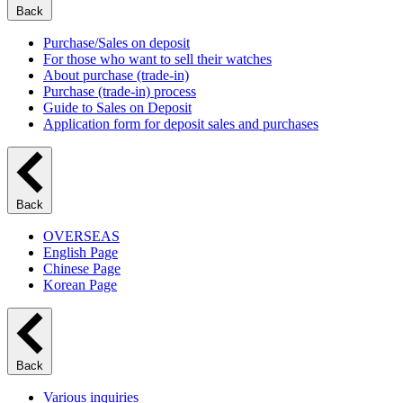
Back
Purchase/Sales on deposit
For those who want to sell their watches
About purchase (trade-in)
Purchase (trade-in) process
Guide to Sales on Deposit
Application form for deposit sales and purchases
Back
OVERSEAS
English Page
Chinese Page
Korean Page
Back
Various inquiries