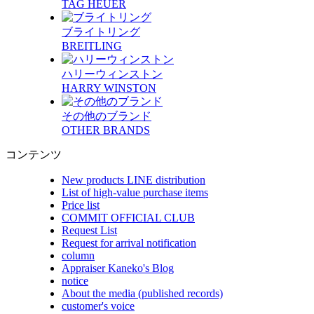
TAG HEUER
ブライトリング
BREITLING
ハリーウィンストン
HARRY WINSTON
その他のブランド
OTHER BRANDS
コンテンツ
New products LINE distribution
List of high-value purchase items
Price list
COMMIT OFFICIAL CLUB
Request List
Request for arrival notification
column
Appraiser Kaneko's Blog
notice
About the media (published records)
customer's voice