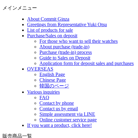
メインメニュー
About Commit Ginza
Greetings from Representative Yuki Otsu
List of products for sale
Purchase/Sales on deposit
For those who want to sell their watches
About purchase (trade-in)
Purchase (trade-in) process
Guide to Sales on Deposit
Application form for deposit sales and purchases
OVERSEAS
English Page
Chinese Page
韓国のページ
Various inquiries
FAQ
Contact by phone
Contact us by email
Simple assessment via LINE
Online customer service page
If you want a product, click here!
販売商品一覧