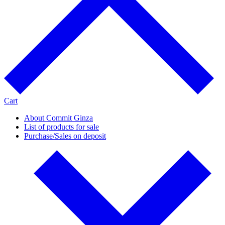
Cart
About Commit Ginza
List of products for sale
Purchase/Sales on deposit