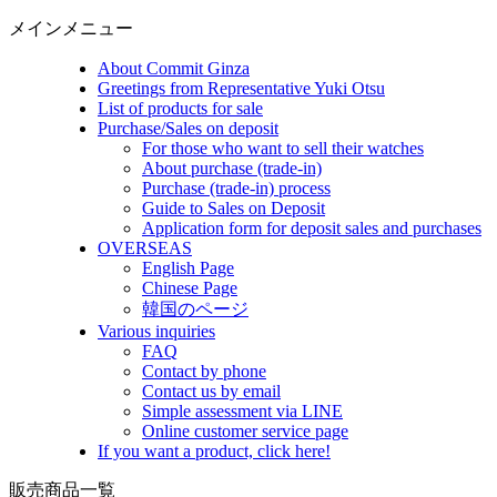
メインメニュー
About Commit Ginza
Greetings from Representative Yuki Otsu
List of products for sale
Purchase/Sales on deposit
For those who want to sell their watches
About purchase (trade-in)
Purchase (trade-in) process
Guide to Sales on Deposit
Application form for deposit sales and purchases
OVERSEAS
English Page
Chinese Page
韓国のページ
Various inquiries
FAQ
Contact by phone
Contact us by email
Simple assessment via LINE
Online customer service page
If you want a product, click here!
販売商品一覧