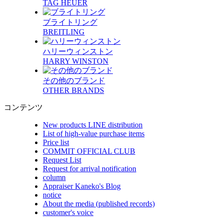
TAG HEUER
ブライトリング
BREITLING
ハリーウィンストン
HARRY WINSTON
その他のブランド
OTHER BRANDS
コンテンツ
New products LINE distribution
List of high-value purchase items
Price list
COMMIT OFFICIAL CLUB
Request List
Request for arrival notification
column
Appraiser Kaneko's Blog
notice
About the media (published records)
customer's voice