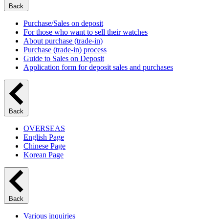
Back
Purchase/Sales on deposit
For those who want to sell their watches
About purchase (trade-in)
Purchase (trade-in) process
Guide to Sales on Deposit
Application form for deposit sales and purchases
Back
OVERSEAS
English Page
Chinese Page
Korean Page
Back
Various inquiries