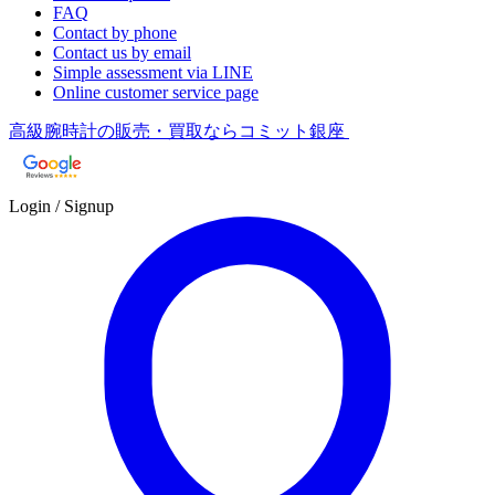
FAQ
Contact by phone
Contact us by email
Simple assessment via LINE
Online customer service page
高級腕時計の販売・買取ならコミット銀座
Login / Signup