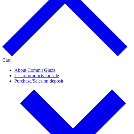
Cart
About Commit Ginza
List of products for sale
Purchase/Sales on deposit