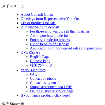
メインメニュー
About Commit Ginza
Greetings from Representative Yuki Otsu
List of products for sale
Purchase/Sales on deposit
For those who want to sell their watches
About purchase (trade-in)
Purchase (trade-in) process
Guide to Sales on Deposit
Application form for deposit sales and purchases
OVERSEAS
English Page
Chinese Page
韓国のページ
Various inquiries
FAQ
Contact by phone
Contact us by email
Simple assessment via LINE
Online customer service page
If you want a product, click here!
販売商品一覧