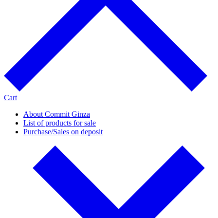
Cart
About Commit Ginza
List of products for sale
Purchase/Sales on deposit