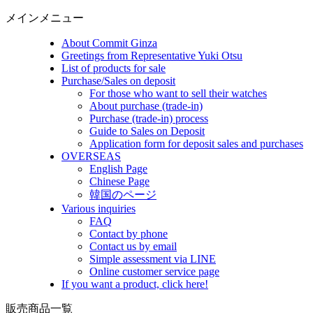
メインメニュー
About Commit Ginza
Greetings from Representative Yuki Otsu
List of products for sale
Purchase/Sales on deposit
For those who want to sell their watches
About purchase (trade-in)
Purchase (trade-in) process
Guide to Sales on Deposit
Application form for deposit sales and purchases
OVERSEAS
English Page
Chinese Page
韓国のページ
Various inquiries
FAQ
Contact by phone
Contact us by email
Simple assessment via LINE
Online customer service page
If you want a product, click here!
販売商品一覧