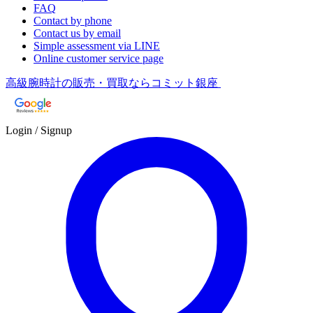
FAQ
Contact by phone
Contact us by email
Simple assessment via LINE
Online customer service page
高級腕時計の販売・買取ならコミット銀座
Login / Signup