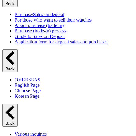
Back
Purchase/Sales on deposit
For those who want to sell their watches
About purchase (trade-in)
Purchase (trade-in) process
Guide to Sales on Deposit
Application form for deposit sales and purchases
Back
OVERSEAS
English Page
Chinese Page
Korean Page
Back
Various inquiries