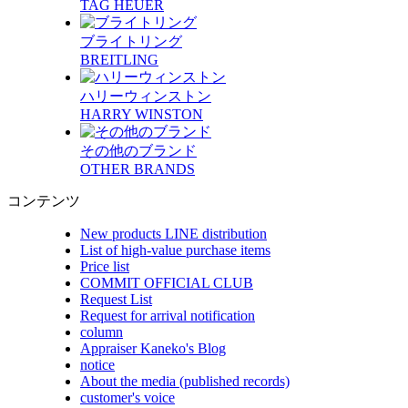
TAG HEUER
ブライトリング
BREITLING
ハリーウィンストン
HARRY WINSTON
その他のブランド
OTHER BRANDS
コンテンツ
New products LINE distribution
List of high-value purchase items
Price list
COMMIT OFFICIAL CLUB
Request List
Request for arrival notification
column
Appraiser Kaneko's Blog
notice
About the media (published records)
customer's voice