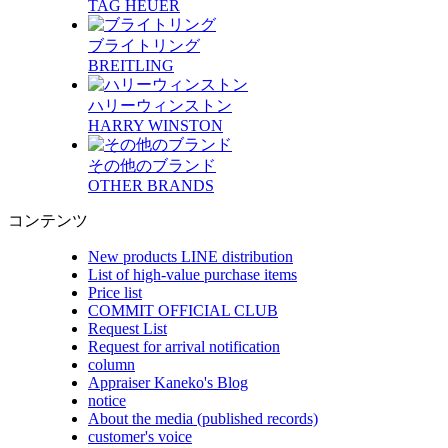
TAG HEUER
ブライトリング
BREITLING
ハリーウィンストン
HARRY WINSTON
その他のブランド
OTHER BRANDS
コンテンツ
New products LINE distribution
List of high-value purchase items
Price list
COMMIT OFFICIAL CLUB
Request List
Request for arrival notification
column
Appraiser Kaneko's Blog
notice
About the media (published records)
customer's voice