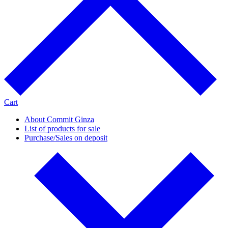
Cart
About Commit Ginza
List of products for sale
Purchase/Sales on deposit