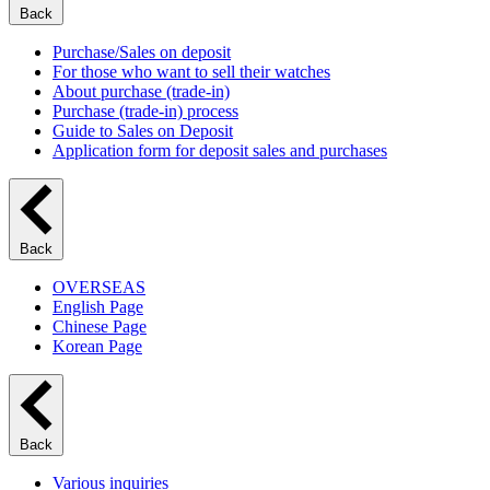
Back
Purchase/Sales on deposit
For those who want to sell their watches
About purchase (trade-in)
Purchase (trade-in) process
Guide to Sales on Deposit
Application form for deposit sales and purchases
Back
OVERSEAS
English Page
Chinese Page
Korean Page
Back
Various inquiries