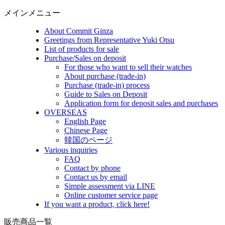
メインメニュー
About Commit Ginza
Greetings from Representative Yuki Otsu
List of products for sale
Purchase/Sales on deposit
For those who want to sell their watches
About purchase (trade-in)
Purchase (trade-in) process
Guide to Sales on Deposit
Application form for deposit sales and purchases
OVERSEAS
English Page
Chinese Page
韓国のページ
Various inquiries
FAQ
Contact by phone
Contact us by email
Simple assessment via LINE
Online customer service page
If you want a product, click here!
販売商品一覧