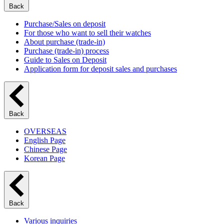
Back
Purchase/Sales on deposit
For those who want to sell their watches
About purchase (trade-in)
Purchase (trade-in) process
Guide to Sales on Deposit
Application form for deposit sales and purchases
Back
OVERSEAS
English Page
Chinese Page
Korean Page
Back
Various inquiries