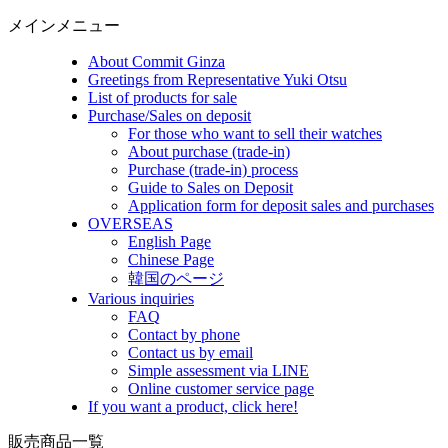
メインメニュー
About Commit Ginza
Greetings from Representative Yuki Otsu
List of products for sale
Purchase/Sales on deposit
For those who want to sell their watches
About purchase (trade-in)
Purchase (trade-in) process
Guide to Sales on Deposit
Application form for deposit sales and purchases
OVERSEAS
English Page
Chinese Page
韓国のページ
Various inquiries
FAQ
Contact by phone
Contact us by email
Simple assessment via LINE
Online customer service page
If you want a product, click here!
販売商品一覧