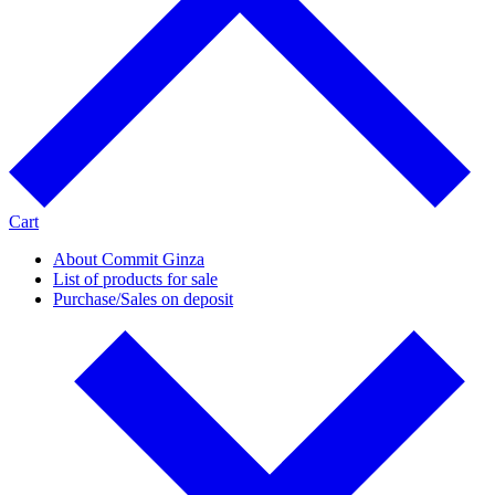
Cart
About Commit Ginza
List of products for sale
Purchase/Sales on deposit