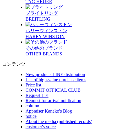
TAG HEUER
ブライトリング
BREITLING
ハリーウィンストン
HARRY WINSTON
その他のブランド
OTHER BRANDS
コンテンツ
New products LINE distribution
List of high-value purchase items
Price list
COMMIT OFFICIAL CLUB
Request List
Request for arrival notification
column
Appraiser Kaneko's Blog
notice
About the media (published records)
customer's voice