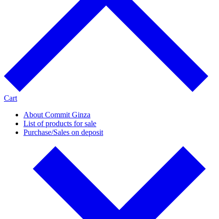
Cart
About Commit Ginza
List of products for sale
Purchase/Sales on deposit