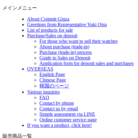
メインメニュー
About Commit Ginza
Greetings from Representative Yuki Otsu
List of products for sale
Purchase/Sales on deposit
For those who want to sell their watches
About purchase (trade-in)
Purchase (trade-in) process
Guide to Sales on Deposit
Application form for deposit sales and purchases
OVERSEAS
English Page
Chinese Page
韓国のページ
Various inquiries
FAQ
Contact by phone
Contact us by email
Simple assessment via LINE
Online customer service page
If you want a product, click here!
販売商品一覧