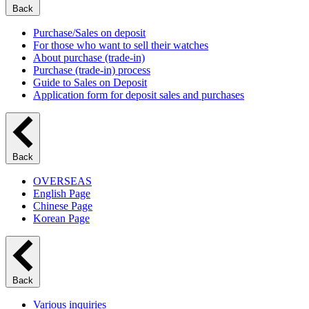
Back
Purchase/Sales on deposit
For those who want to sell their watches
About purchase (trade-in)
Purchase (trade-in) process
Guide to Sales on Deposit
Application form for deposit sales and purchases
Back
OVERSEAS
English Page
Chinese Page
Korean Page
Back
Various inquiries