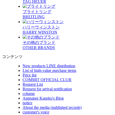
TAG HEUER
ブライトリング
BREITLING
ハリーウィンストン
HARRY WINSTON
その他のブランド
OTHER BRANDS
コンテンツ
New products LINE distribution
List of high-value purchase items
Price list
COMMIT OFFICIAL CLUB
Request List
Request for arrival notification
column
Appraiser Kaneko's Blog
notice
About the media (published records)
customer's voice