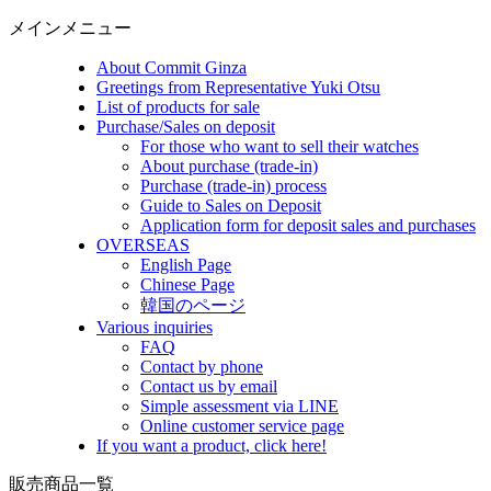
メインメニュー
About Commit Ginza
Greetings from Representative Yuki Otsu
List of products for sale
Purchase/Sales on deposit
For those who want to sell their watches
About purchase (trade-in)
Purchase (trade-in) process
Guide to Sales on Deposit
Application form for deposit sales and purchases
OVERSEAS
English Page
Chinese Page
韓国のページ
Various inquiries
FAQ
Contact by phone
Contact us by email
Simple assessment via LINE
Online customer service page
If you want a product, click here!
販売商品一覧