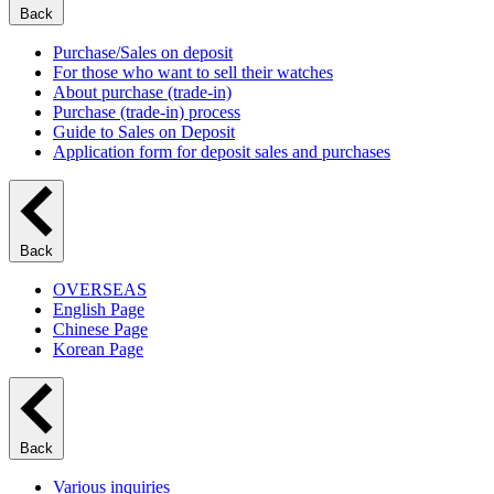
Back
Purchase/Sales on deposit
For those who want to sell their watches
About purchase (trade-in)
Purchase (trade-in) process
Guide to Sales on Deposit
Application form for deposit sales and purchases
Back
OVERSEAS
English Page
Chinese Page
Korean Page
Back
Various inquiries