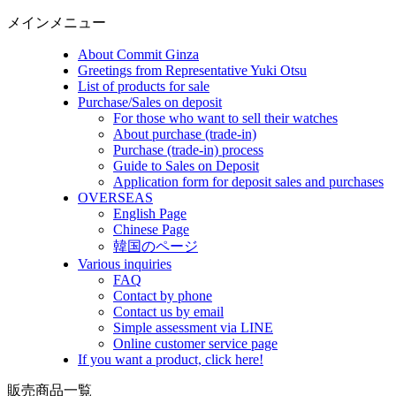
メインメニュー
About Commit Ginza
Greetings from Representative Yuki Otsu
List of products for sale
Purchase/Sales on deposit
For those who want to sell their watches
About purchase (trade-in)
Purchase (trade-in) process
Guide to Sales on Deposit
Application form for deposit sales and purchases
OVERSEAS
English Page
Chinese Page
韓国のページ
Various inquiries
FAQ
Contact by phone
Contact us by email
Simple assessment via LINE
Online customer service page
If you want a product, click here!
販売商品一覧