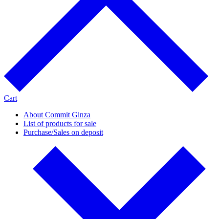
Cart
About Commit Ginza
List of products for sale
Purchase/Sales on deposit