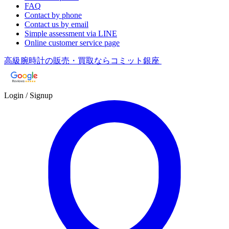
FAQ
Contact by phone
Contact us by email
Simple assessment via LINE
Online customer service page
高級腕時計の販売・買取ならコミット銀座
Login / Signup