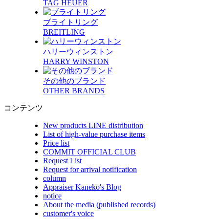
TAG HEUER
ブライトリング
BREITLING
ハリーウィンストン
HARRY WINSTON
その他のブランド
OTHER BRANDS
コンテンツ
New products LINE distribution
List of high-value purchase items
Price list
COMMIT OFFICIAL CLUB
Request List
Request for arrival notification
column
Appraiser Kaneko's Blog
notice
About the media (published records)
customer's voice