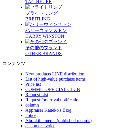
TAG HEUER
ブライトリング
BREITLING
ハリーウィンストン
HARRY WINSTON
その他のブランド
OTHER BRANDS
コンテンツ
New products LINE distribution
List of high-value purchase items
Price list
COMMIT OFFICIAL CLUB
Request List
Request for arrival notification
column
Appraiser Kaneko's Blog
notice
About the media (published records)
customer's voice