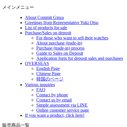
メインメニュー
About Commit Ginza
Greetings from Representative Yuki Otsu
List of products for sale
Purchase/Sales on deposit
For those who want to sell their watches
About purchase (trade-in)
Purchase (trade-in) process
Guide to Sales on Deposit
Application form for deposit sales and purchases
OVERSEAS
English Page
Chinese Page
韓国のページ
Various inquiries
FAQ
Contact by phone
Contact us by email
Simple assessment via LINE
Online customer service page
If you want a product, click here!
販売商品一覧