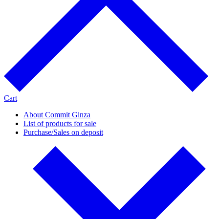
Cart
About Commit Ginza
List of products for sale
Purchase/Sales on deposit