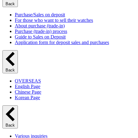
Back
Purchase/Sales on deposit
For those who want to sell their watches
About purchase (trade-in)
Purchase (trade-in) process
Guide to Sales on Deposit
Application form for deposit sales and purchases
Back
OVERSEAS
English Page
Chinese Page
Korean Page
Back
Various inquiries