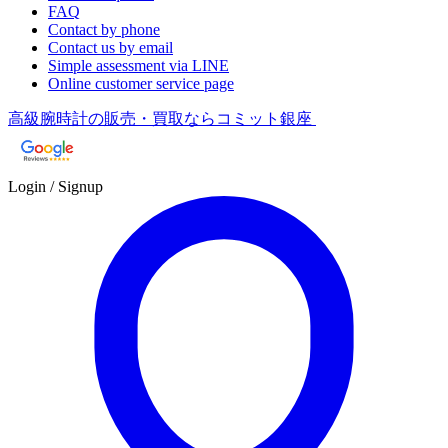
FAQ
Contact by phone
Contact us by email
Simple assessment via LINE
Online customer service page
高級腕時計の販売・買取ならコミット銀座
Login / Signup