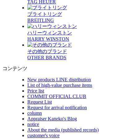
TAG HEUER
ブライトリング
BREITLING
ハリーウィンストン
HARRY WINSTON
その他のブランド
OTHER BRANDS
コンテンツ
New products LINE distribution
List of high-value purchase items
Price list
COMMIT OFFICIAL CLUB
Request List
Request for arrival notification
column
Appraiser Kaneko's Blog
notice
About the media (published records)
customer's voice