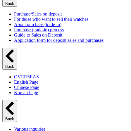
Back
Purchase/Sales on deposit
For those who want to sell their watches
About purchase (trade-in)
Purchase (trade-in) process
Guide to Sales on Deposit
Application form for deposit sales and purchases
Back
OVERSEAS
English Page
Chinese Page
Korean Page
Back
Various inquiries