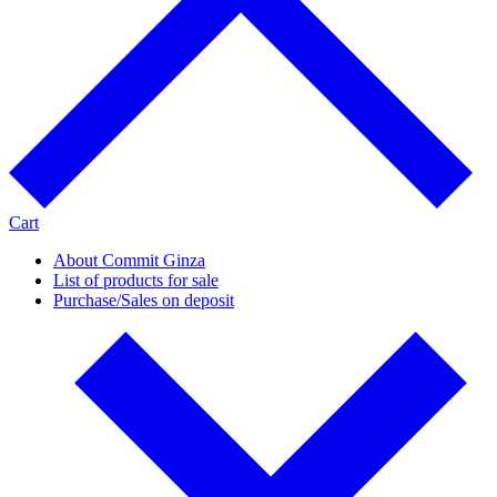
Cart
About Commit Ginza
List of products for sale
Purchase/Sales on deposit