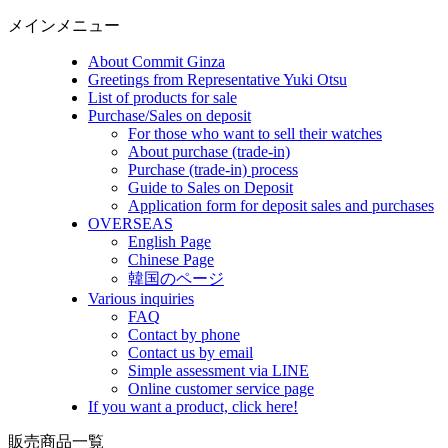
メインメニュー
About Commit Ginza
Greetings from Representative Yuki Otsu
List of products for sale
Purchase/Sales on deposit
For those who want to sell their watches
About purchase (trade-in)
Purchase (trade-in) process
Guide to Sales on Deposit
Application form for deposit sales and purchases
OVERSEAS
English Page
Chinese Page
韓国のページ
Various inquiries
FAQ
Contact by phone
Contact us by email
Simple assessment via LINE
Online customer service page
If you want a product, click here!
販売商品一覧