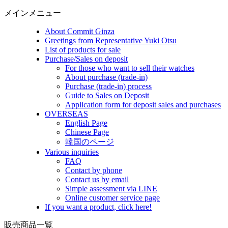
メインメニュー
About Commit Ginza
Greetings from Representative Yuki Otsu
List of products for sale
Purchase/Sales on deposit
For those who want to sell their watches
About purchase (trade-in)
Purchase (trade-in) process
Guide to Sales on Deposit
Application form for deposit sales and purchases
OVERSEAS
English Page
Chinese Page
韓国のページ
Various inquiries
FAQ
Contact by phone
Contact us by email
Simple assessment via LINE
Online customer service page
If you want a product, click here!
販売商品一覧