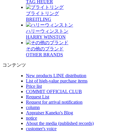
TAG HEUER
ブライトリング
BREITLING
ハリーウィンストン
HARRY WINSTON
その他のブランド
OTHER BRANDS
コンテンツ
New products LINE distribution
List of high-value purchase items
Price list
COMMIT OFFICIAL CLUB
Request List
Request for arrival notification
column
Appraiser Kaneko's Blog
notice
About the media (published records)
customer's voice