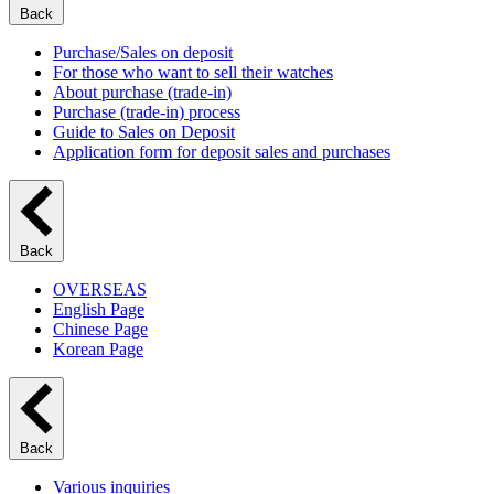
Back
Purchase/Sales on deposit
For those who want to sell their watches
About purchase (trade-in)
Purchase (trade-in) process
Guide to Sales on Deposit
Application form for deposit sales and purchases
Back
OVERSEAS
English Page
Chinese Page
Korean Page
Back
Various inquiries