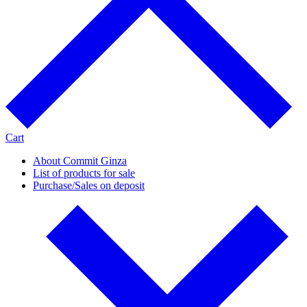
Cart
About Commit Ginza
List of products for sale
Purchase/Sales on deposit