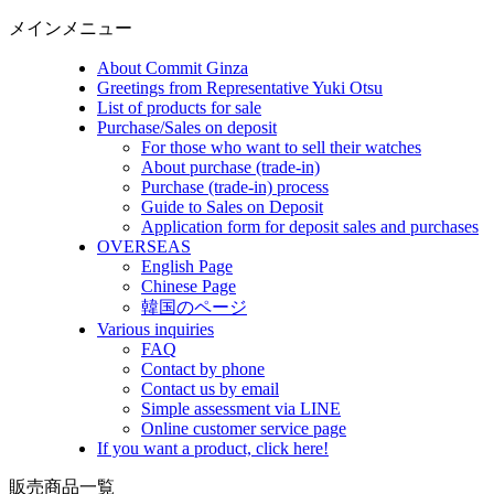
メインメニュー
About Commit Ginza
Greetings from Representative Yuki Otsu
List of products for sale
Purchase/Sales on deposit
For those who want to sell their watches
About purchase (trade-in)
Purchase (trade-in) process
Guide to Sales on Deposit
Application form for deposit sales and purchases
OVERSEAS
English Page
Chinese Page
韓国のページ
Various inquiries
FAQ
Contact by phone
Contact us by email
Simple assessment via LINE
Online customer service page
If you want a product, click here!
販売商品一覧