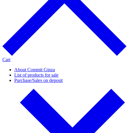
Cart
About Commit Ginza
List of products for sale
Purchase/Sales on deposit