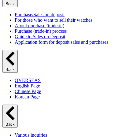
Back
Purchase/Sales on deposit
For those who want to sell their watches
About purchase (trade-in)
Purchase (trade-in) process
Guide to Sales on Deposit
Application form for deposit sales and purchases
Back
OVERSEAS
English Page
Chinese Page
Korean Page
Back
Various inquiries