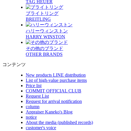
TAG HEUER
ブライトリング
BREITLING
ハリーウィンストン
HARRY WINSTON
その他のブランド
OTHER BRANDS
コンテンツ
New products LINE distribution
List of high-value purchase items
Price list
COMMIT OFFICIAL CLUB
Request List
Request for arrival notification
column
Appraiser Kaneko's Blog
notice
About the media (published records)
customer's voice