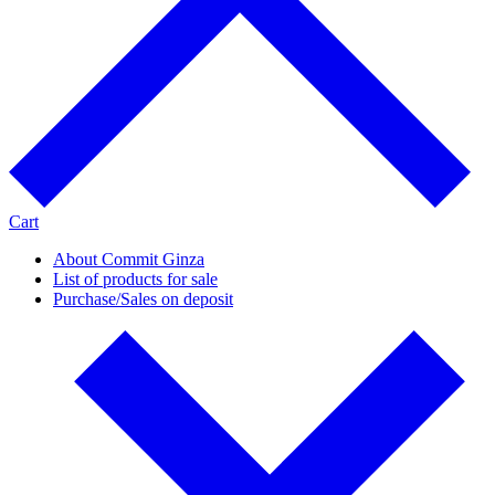
Cart
About Commit Ginza
List of products for sale
Purchase/Sales on deposit