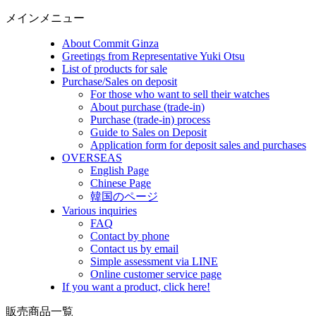
メインメニュー
About Commit Ginza
Greetings from Representative Yuki Otsu
List of products for sale
Purchase/Sales on deposit
For those who want to sell their watches
About purchase (trade-in)
Purchase (trade-in) process
Guide to Sales on Deposit
Application form for deposit sales and purchases
OVERSEAS
English Page
Chinese Page
韓国のページ
Various inquiries
FAQ
Contact by phone
Contact us by email
Simple assessment via LINE
Online customer service page
If you want a product, click here!
販売商品一覧