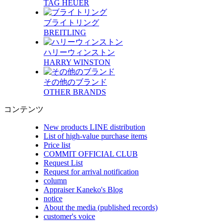
TAG HEUER
ブライトリング
BREITLING
ハリーウィンストン
HARRY WINSTON
その他のブランド
OTHER BRANDS
コンテンツ
New products LINE distribution
List of high-value purchase items
Price list
COMMIT OFFICIAL CLUB
Request List
Request for arrival notification
column
Appraiser Kaneko's Blog
notice
About the media (published records)
customer's voice