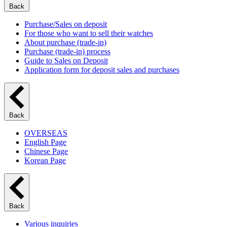
Back
Purchase/Sales on deposit
For those who want to sell their watches
About purchase (trade-in)
Purchase (trade-in) process
Guide to Sales on Deposit
Application form for deposit sales and purchases
Back
OVERSEAS
English Page
Chinese Page
Korean Page
Back
Various inquiries