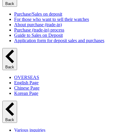
Back
Purchase/Sales on deposit
For those who want to sell their watches
About purchase (trade-in)
Purchase (trade-in) process
Guide to Sales on Deposit
Application form for deposit sales and purchases
Back
OVERSEAS
English Page
Chinese Page
Korean Page
Back
Various inquiries