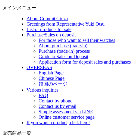
メインメニュー
About Commit Ginza
Greetings from Representative Yuki Otsu
List of products for sale
Purchase/Sales on deposit
For those who want to sell their watches
About purchase (trade-in)
Purchase (trade-in) process
Guide to Sales on Deposit
Application form for deposit sales and purchases
OVERSEAS
English Page
Chinese Page
韓国のページ
Various inquiries
FAQ
Contact by phone
Contact us by email
Simple assessment via LINE
Online customer service page
If you want a product, click here!
販売商品一覧