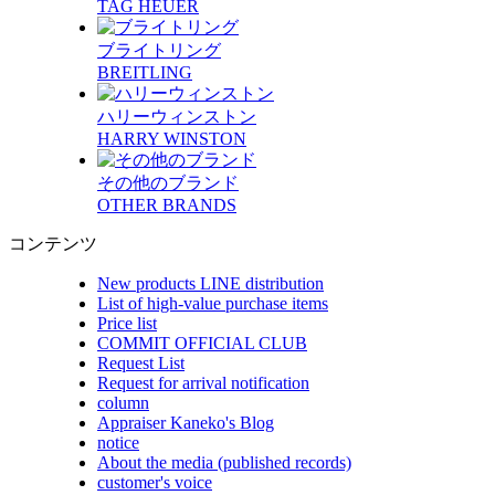
TAG HEUER
ブライトリング
BREITLING
ハリーウィンストン
HARRY WINSTON
その他のブランド
OTHER BRANDS
コンテンツ
New products LINE distribution
List of high-value purchase items
Price list
COMMIT OFFICIAL CLUB
Request List
Request for arrival notification
column
Appraiser Kaneko's Blog
notice
About the media (published records)
customer's voice