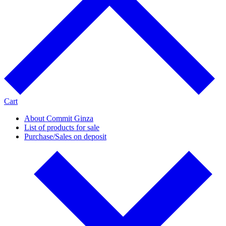
Cart
About Commit Ginza
List of products for sale
Purchase/Sales on deposit