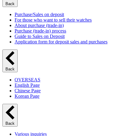
Back
Purchase/Sales on deposit
For those who want to sell their watches
About purchase (trade-in)
Purchase (trade-in) process
Guide to Sales on Deposit
Application form for deposit sales and purchases
Back
OVERSEAS
English Page
Chinese Page
Korean Page
Back
Various inquiries