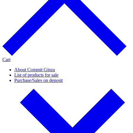
Cart
About Commit Ginza
List of products for sale
Purchase/Sales on deposit