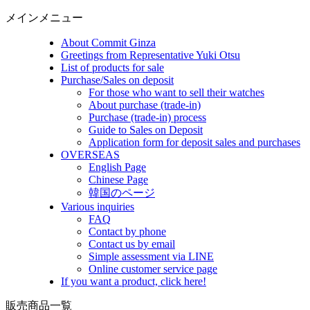
メインメニュー
About Commit Ginza
Greetings from Representative Yuki Otsu
List of products for sale
Purchase/Sales on deposit
For those who want to sell their watches
About purchase (trade-in)
Purchase (trade-in) process
Guide to Sales on Deposit
Application form for deposit sales and purchases
OVERSEAS
English Page
Chinese Page
韓国のページ
Various inquiries
FAQ
Contact by phone
Contact us by email
Simple assessment via LINE
Online customer service page
If you want a product, click here!
販売商品一覧