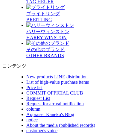
TAG HEUER
ブライトリング
BREITLING
ハリーウィンストン
HARRY WINSTON
その他のブランド
OTHER BRANDS
コンテンツ
New products LINE distribution
List of high-value purchase items
Price list
COMMIT OFFICIAL CLUB
Request List
Request for arrival notification
column
Appraiser Kaneko's Blog
notice
About the media (published records)
customer's voice