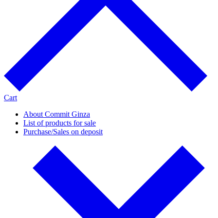
Cart
About Commit Ginza
List of products for sale
Purchase/Sales on deposit