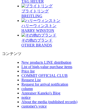
TAG HEUER
ブライトリング
BREITLING
ハリーウィンストン
HARRY WINSTON
その他のブランド
OTHER BRANDS
コンテンツ
New products LINE distribution
List of high-value purchase items
Price list
COMMIT OFFICIAL CLUB
Request List
Request for arrival notification
column
Appraiser Kaneko's Blog
notice
About the media (published records)
customer's voice