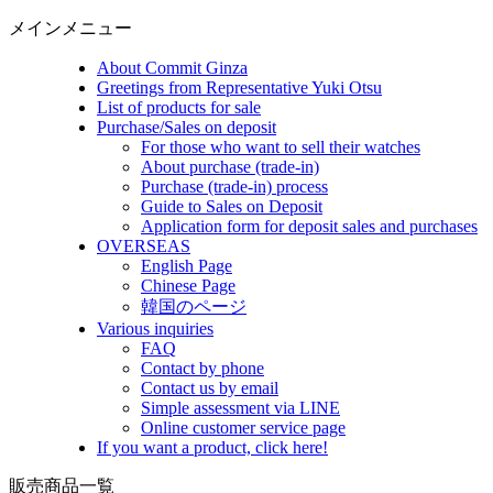
メインメニュー
About Commit Ginza
Greetings from Representative Yuki Otsu
List of products for sale
Purchase/Sales on deposit
For those who want to sell their watches
About purchase (trade-in)
Purchase (trade-in) process
Guide to Sales on Deposit
Application form for deposit sales and purchases
OVERSEAS
English Page
Chinese Page
韓国のページ
Various inquiries
FAQ
Contact by phone
Contact us by email
Simple assessment via LINE
Online customer service page
If you want a product, click here!
販売商品一覧