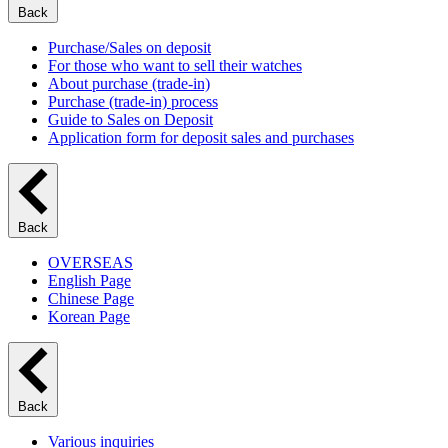
Back
Purchase/Sales on deposit
For those who want to sell their watches
About purchase (trade-in)
Purchase (trade-in) process
Guide to Sales on Deposit
Application form for deposit sales and purchases
Back
OVERSEAS
English Page
Chinese Page
Korean Page
Back
Various inquiries