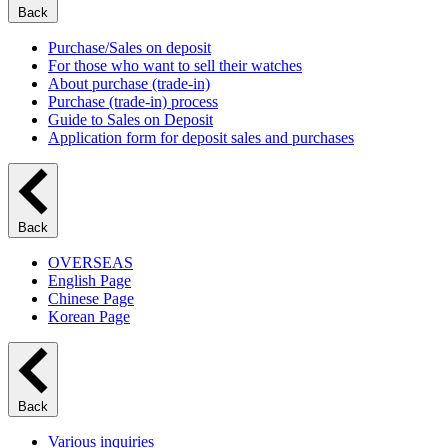
Back
Purchase/Sales on deposit
For those who want to sell their watches
About purchase (trade-in)
Purchase (trade-in) process
Guide to Sales on Deposit
Application form for deposit sales and purchases
Back
OVERSEAS
English Page
Chinese Page
Korean Page
Back
Various inquiries