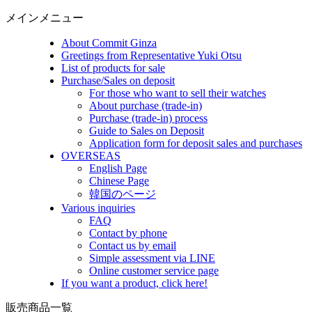
メインメニュー
About Commit Ginza
Greetings from Representative Yuki Otsu
List of products for sale
Purchase/Sales on deposit
For those who want to sell their watches
About purchase (trade-in)
Purchase (trade-in) process
Guide to Sales on Deposit
Application form for deposit sales and purchases
OVERSEAS
English Page
Chinese Page
韓国のページ
Various inquiries
FAQ
Contact by phone
Contact us by email
Simple assessment via LINE
Online customer service page
If you want a product, click here!
販売商品一覧