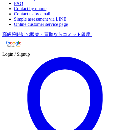
FAQ
Contact by phone
Contact us by email
Simple assessment via LINE
Online customer service page
高級腕時計の販売・買取ならコミット銀座
Login / Signup