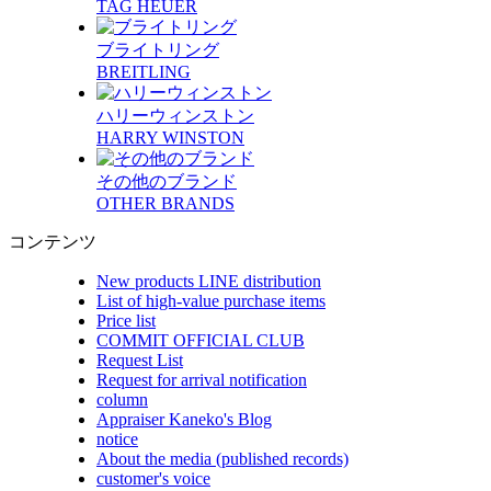
TAG HEUER
ブライトリング
BREITLING
ハリーウィンストン
HARRY WINSTON
その他のブランド
OTHER BRANDS
コンテンツ
New products LINE distribution
List of high-value purchase items
Price list
COMMIT OFFICIAL CLUB
Request List
Request for arrival notification
column
Appraiser Kaneko's Blog
notice
About the media (published records)
customer's voice