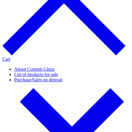
Cart
About Commit Ginza
List of products for sale
Purchase/Sales on deposit