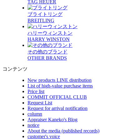
TAG HEUER
ブライトリング
BREITLING
ハリーウィンストン
HARRY WINSTON
その他のブランド
OTHER BRANDS
コンテンツ
New products LINE distribution
List of high-value purchase items
Price list
COMMIT OFFICIAL CLUB
Request List
Request for arrival notification
column
Appraiser Kaneko's Blog
notice
About the media (published records)
customer's voice