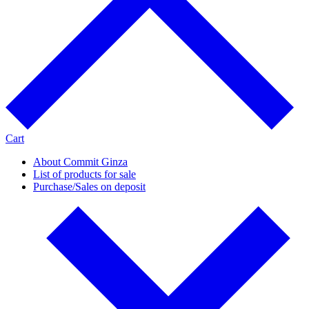
Cart
About Commit Ginza
List of products for sale
Purchase/Sales on deposit