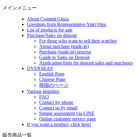
メインメニュー
About Commit Ginza
Greetings from Representative Yuki Otsu
List of products for sale
Purchase/Sales on deposit
For those who want to sell their watches
About purchase (trade-in)
Purchase (trade-in) process
Guide to Sales on Deposit
Application form for deposit sales and purchases
OVERSEAS
English Page
Chinese Page
韓国のページ
Various inquiries
FAQ
Contact by phone
Contact us by email
Simple assessment via LINE
Online customer service page
If you want a product, click here!
販売商品一覧