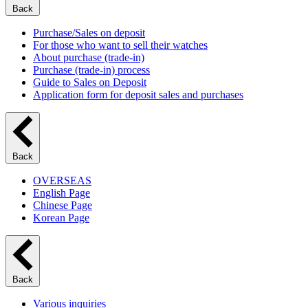
Back
Purchase/Sales on deposit
For those who want to sell their watches
About purchase (trade-in)
Purchase (trade-in) process
Guide to Sales on Deposit
Application form for deposit sales and purchases
Back
OVERSEAS
English Page
Chinese Page
Korean Page
Back
Various inquiries