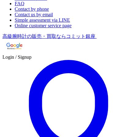
FAQ
Contact by phone
Contact us by email
Simple assessment via LINE
Online customer service page
高級腕時計の販売・買取ならコミット銀座
Login / Signup