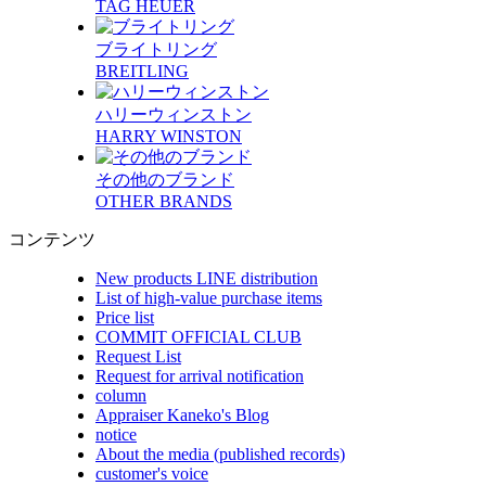
TAG HEUER
ブライトリング
BREITLING
ハリーウィンストン
HARRY WINSTON
その他のブランド
OTHER BRANDS
コンテンツ
New products LINE distribution
List of high-value purchase items
Price list
COMMIT OFFICIAL CLUB
Request List
Request for arrival notification
column
Appraiser Kaneko's Blog
notice
About the media (published records)
customer's voice