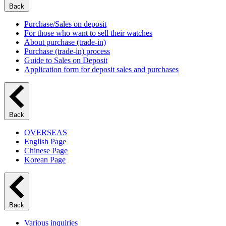
Back
Purchase/Sales on deposit
For those who want to sell their watches
About purchase (trade-in)
Purchase (trade-in) process
Guide to Sales on Deposit
Application form for deposit sales and purchases
Back
OVERSEAS
English Page
Chinese Page
Korean Page
Back
Various inquiries