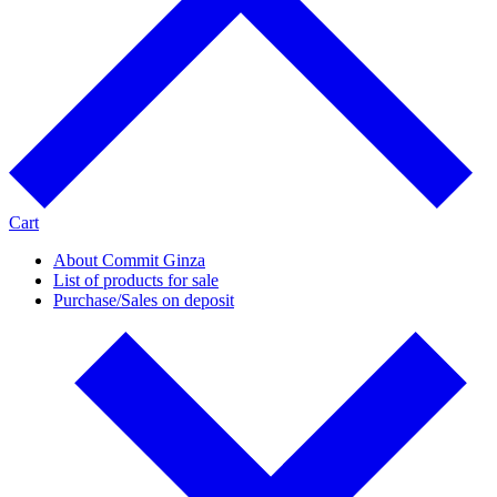
Cart
About Commit Ginza
List of products for sale
Purchase/Sales on deposit