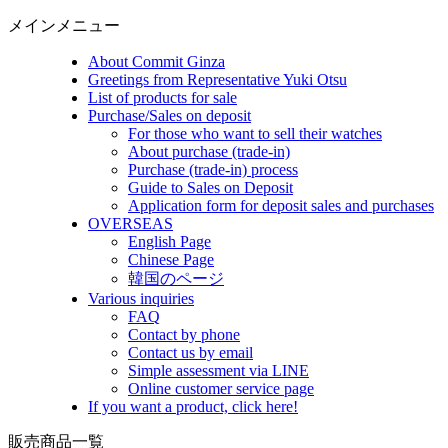
メインメニュー
About Commit Ginza
Greetings from Representative Yuki Otsu
List of products for sale
Purchase/Sales on deposit
For those who want to sell their watches
About purchase (trade-in)
Purchase (trade-in) process
Guide to Sales on Deposit
Application form for deposit sales and purchases
OVERSEAS
English Page
Chinese Page
韓国のページ
Various inquiries
FAQ
Contact by phone
Contact us by email
Simple assessment via LINE
Online customer service page
If you want a product, click here!
販売商品一覧