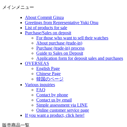
メインメニュー
About Commit Ginza
Greetings from Representative Yuki Otsu
List of products for sale
Purchase/Sales on deposit
For those who want to sell their watches
About purchase (trade-in)
Purchase (trade-in) process
Guide to Sales on Deposit
Application form for deposit sales and purchases
OVERSEAS
English Page
Chinese Page
韓国のページ
Various inquiries
FAQ
Contact by phone
Contact us by email
Simple assessment via LINE
Online customer service page
If you want a product, click here!
販売商品一覧