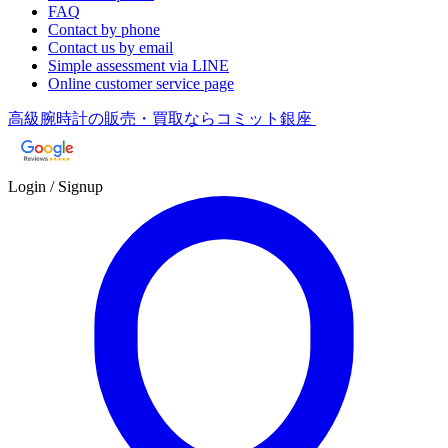
FAQ
Contact by phone
Contact us by email
Simple assessment via LINE
Online customer service page
高級腕時計の販売・買取ならコミット銀座
Login / Signup