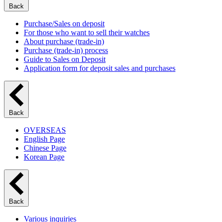
Back
Purchase/Sales on deposit
For those who want to sell their watches
About purchase (trade-in)
Purchase (trade-in) process
Guide to Sales on Deposit
Application form for deposit sales and purchases
Back
OVERSEAS
English Page
Chinese Page
Korean Page
Back
Various inquiries