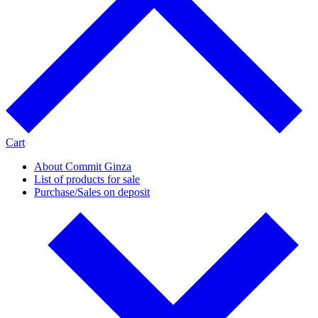
Cart
About Commit Ginza
List of products for sale
Purchase/Sales on deposit