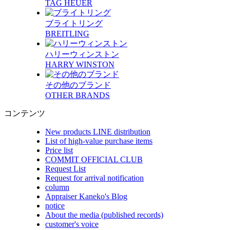
TAG HEUER
ブライトリング
BREITLING
ハリーウィンストン
HARRY WINSTON
その他のブランド
OTHER BRANDS
コンテンツ
New products LINE distribution
List of high-value purchase items
Price list
COMMIT OFFICIAL CLUB
Request List
Request for arrival notification
column
Appraiser Kaneko's Blog
notice
About the media (published records)
customer's voice