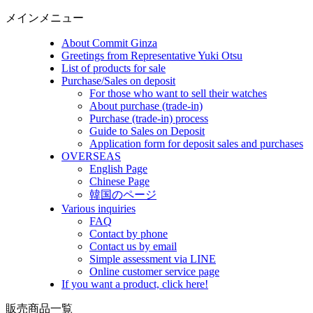
メインメニュー
About Commit Ginza
Greetings from Representative Yuki Otsu
List of products for sale
Purchase/Sales on deposit
For those who want to sell their watches
About purchase (trade-in)
Purchase (trade-in) process
Guide to Sales on Deposit
Application form for deposit sales and purchases
OVERSEAS
English Page
Chinese Page
韓国のページ
Various inquiries
FAQ
Contact by phone
Contact us by email
Simple assessment via LINE
Online customer service page
If you want a product, click here!
販売商品一覧