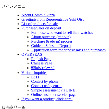
メインメニュー
About Commit Ginza
Greetings from Representative Yuki Otsu
List of products for sale
Purchase/Sales on deposit
For those who want to sell their watches
About purchase (trade-in)
Purchase (trade-in) process
Guide to Sales on Deposit
Application form for deposit sales and purchases
OVERSEAS
English Page
Chinese Page
韓国のページ
Various inquiries
FAQ
Contact by phone
Contact us by email
Simple assessment via LINE
Online customer service page
If you want a product, click here!
販売商品一覧