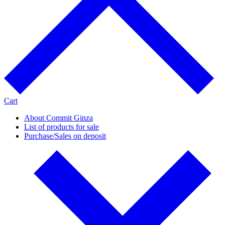
Cart
About Commit Ginza
List of products for sale
Purchase/Sales on deposit