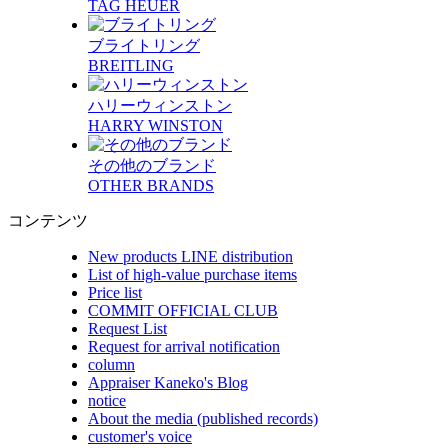
TAG HEUER
ブライトリング
BREITLING
ハリーウィンストン
HARRY WINSTON
その他のブランド
OTHER BRANDS
コンテンツ
New products LINE distribution
List of high-value purchase items
Price list
COMMIT OFFICIAL CLUB
Request List
Request for arrival notification
column
Appraiser Kaneko's Blog
notice
About the media (published records)
customer's voice