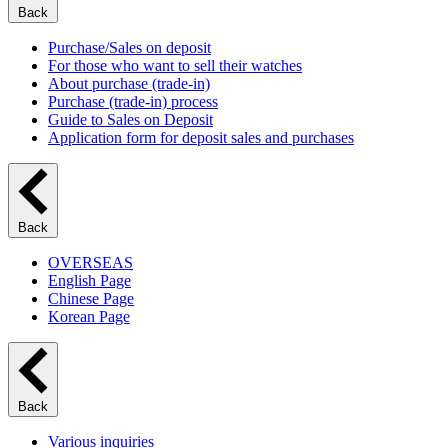
Back
Purchase/Sales on deposit
For those who want to sell their watches
About purchase (trade-in)
Purchase (trade-in) process
Guide to Sales on Deposit
Application form for deposit sales and purchases
Back
OVERSEAS
English Page
Chinese Page
Korean Page
Back
Various inquiries