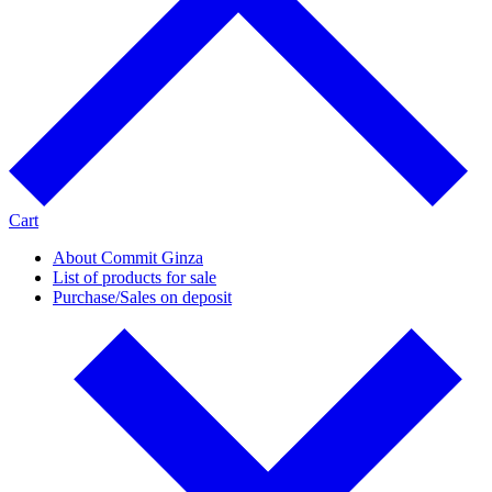
Cart
About Commit Ginza
List of products for sale
Purchase/Sales on deposit