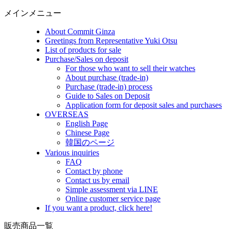
メインメニュー
About Commit Ginza
Greetings from Representative Yuki Otsu
List of products for sale
Purchase/Sales on deposit
For those who want to sell their watches
About purchase (trade-in)
Purchase (trade-in) process
Guide to Sales on Deposit
Application form for deposit sales and purchases
OVERSEAS
English Page
Chinese Page
韓国のページ
Various inquiries
FAQ
Contact by phone
Contact us by email
Simple assessment via LINE
Online customer service page
If you want a product, click here!
販売商品一覧