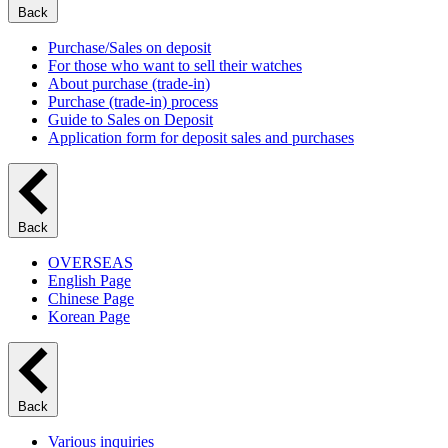
Back
Purchase/Sales on deposit
For those who want to sell their watches
About purchase (trade-in)
Purchase (trade-in) process
Guide to Sales on Deposit
Application form for deposit sales and purchases
Back
OVERSEAS
English Page
Chinese Page
Korean Page
Back
Various inquiries