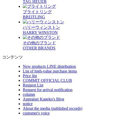
TAG HEUER
ブライトリング
BREITLING
ハリーウィンストン
HARRY WINSTON
その他のブランド
OTHER BRANDS
コンテンツ
New products LINE distribution
List of high-value purchase items
Price list
COMMIT OFFICIAL CLUB
Request List
Request for arrival notification
column
Appraiser Kaneko's Blog
notice
About the media (published records)
customer's voice