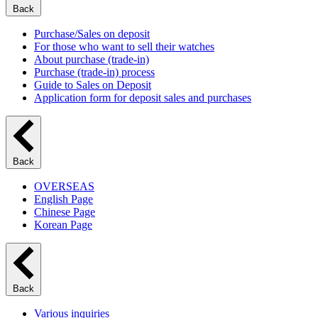
Back
Purchase/Sales on deposit
For those who want to sell their watches
About purchase (trade-in)
Purchase (trade-in) process
Guide to Sales on Deposit
Application form for deposit sales and purchases
Back
OVERSEAS
English Page
Chinese Page
Korean Page
Back
Various inquiries