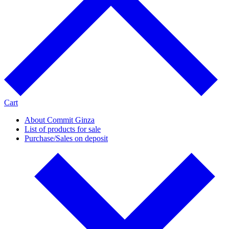
Cart
About Commit Ginza
List of products for sale
Purchase/Sales on deposit