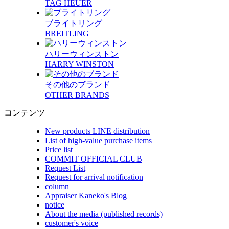
TAG HEUER
ブライトリング
BREITLING
ハリーウィンストン
HARRY WINSTON
その他のブランド
OTHER BRANDS
コンテンツ
New products LINE distribution
List of high-value purchase items
Price list
COMMIT OFFICIAL CLUB
Request List
Request for arrival notification
column
Appraiser Kaneko's Blog
notice
About the media (published records)
customer's voice