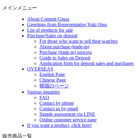
メインメニュー
About Commit Ginza
Greetings from Representative Yuki Otsu
List of products for sale
Purchase/Sales on deposit
For those who want to sell their watches
About purchase (trade-in)
Purchase (trade-in) process
Guide to Sales on Deposit
Application form for deposit sales and purchases
OVERSEAS
English Page
Chinese Page
韓国のページ
Various inquiries
FAQ
Contact by phone
Contact us by email
Simple assessment via LINE
Online customer service page
If you want a product, click here!
販売商品一覧