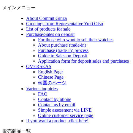
メインメニュー
About Commit Ginza
Greetings from Representative Yuki Otsu
List of products for sale
Purchase/Sales on deposit
For those who want to sell their watches
About purchase (trade-in)
Purchase (trade-in) process
Guide to Sales on Deposit
Application form for deposit sales and purchases
OVERSEAS
English Page
Chinese Page
韓国のページ
Various inquiries
FAQ
Contact by phone
Contact us by email
Simple assessment via LINE
Online customer service page
If you want a product, click here!
販売商品一覧