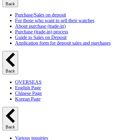
Back
Purchase/Sales on deposit
For those who want to sell their watches
About purchase (trade-in)
Purchase (trade-in) process
Guide to Sales on Deposit
Application form for deposit sales and purchases
Back
OVERSEAS
English Page
Chinese Page
Korean Page
Back
Various inquiries