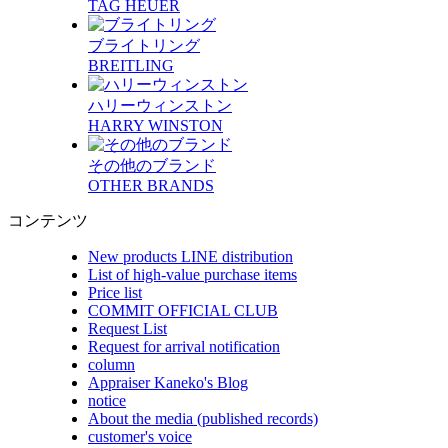
TAG HEUER
ブライトリング
BREITLING
ハリーウィンストン
HARRY WINSTON
その他のブランド
OTHER BRANDS
コンテンツ
New products LINE distribution
List of high-value purchase items
Price list
COMMIT OFFICIAL CLUB
Request List
Request for arrival notification
column
Appraiser Kaneko's Blog
notice
About the media (published records)
customer's voice