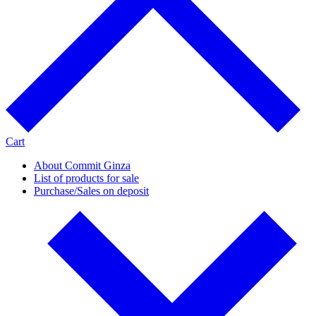
Cart
About Commit Ginza
List of products for sale
Purchase/Sales on deposit