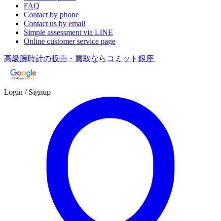
FAQ
Contact by phone
Contact us by email
Simple assessment via LINE
Online customer service page
高級腕時計の販売・買取ならコミット銀座
Login / Signup