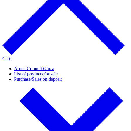
Cart
About Commit Ginza
List of products for sale
Purchase/Sales on deposit