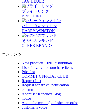
TAG HEUER
ブライトリング
BREITLING
ハリーウィンストン
HARRY WINSTON
その他のブランド
OTHER BRANDS
コンテンツ
New products LINE distribution
List of high-value purchase items
Price list
COMMIT OFFICIAL CLUB
Request List
Request for arrival notification
column
Appraiser Kaneko's Blog
notice
About the media (published records)
customer's voice