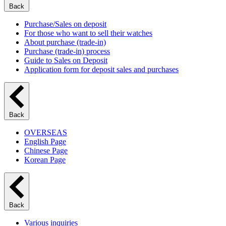
Back
Purchase/Sales on deposit
For those who want to sell their watches
About purchase (trade-in)
Purchase (trade-in) process
Guide to Sales on Deposit
Application form for deposit sales and purchases
Back
OVERSEAS
English Page
Chinese Page
Korean Page
Back
Various inquiries