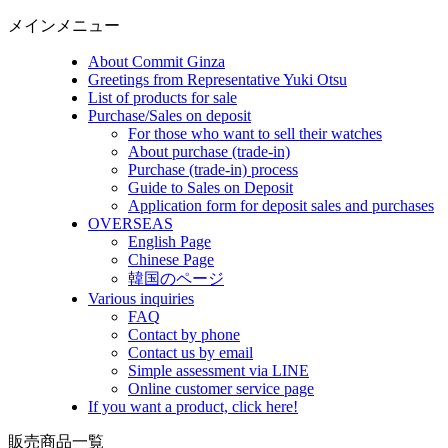
メインメニュー
About Commit Ginza
Greetings from Representative Yuki Otsu
List of products for sale
Purchase/Sales on deposit
For those who want to sell their watches
About purchase (trade-in)
Purchase (trade-in) process
Guide to Sales on Deposit
Application form for deposit sales and purchases
OVERSEAS
English Page
Chinese Page
韓国のページ
Various inquiries
FAQ
Contact by phone
Contact us by email
Simple assessment via LINE
Online customer service page
If you want a product, click here!
販売商品一覧