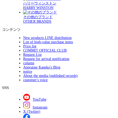
ハリーウィンストン
HARRY WINSTON
その他のブランド
OTHER BRANDS
コンテンツ
New products LINE distribution
List of high-value purchase items
Price list
COMMIT OFFICIAL CLUB
Request List
Request for arrival notification
column
Appraiser Kaneko's Blog
notice
About the media (published records)
customer's voice
SNS
YouTube
Instagram
X (Twitter)