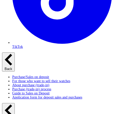
TikTok
Back
Purchase/Sales on deposit
For those who want to sell their watches
About purchase (trade-in)
Purchase (trade-in) process
Guide to Sales on Deposit
Application form for deposit sales and purchases