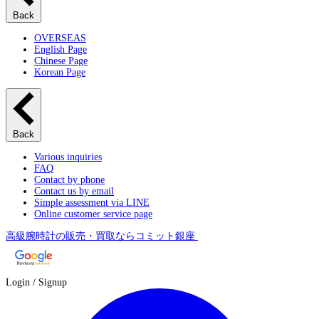
Back
OVERSEAS
English Page
Chinese Page
Korean Page
Back
Various inquiries
FAQ
Contact by phone
Contact us by email
Simple assessment via LINE
Online customer service page
高級腕時計の販売・買取ならコミット銀座
Login / Signup