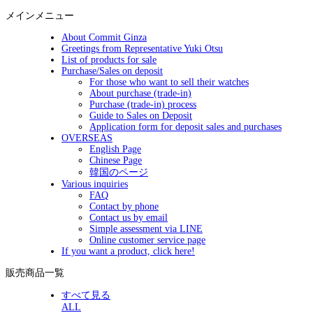
メインメニュー
About Commit Ginza
Greetings from Representative Yuki Otsu
List of products for sale
Purchase/Sales on deposit
For those who want to sell their watches
About purchase (trade-in)
Purchase (trade-in) process
Guide to Sales on Deposit
Application form for deposit sales and purchases
OVERSEAS
English Page
Chinese Page
韓国のページ
Various inquiries
FAQ
Contact by phone
Contact us by email
Simple assessment via LINE
Online customer service page
If you want a product, click here!
販売商品一覧
すべて見る
ALL