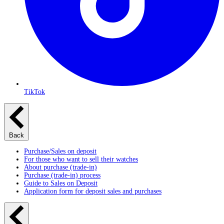
TikTok
Back
Purchase/Sales on deposit
For those who want to sell their watches
About purchase (trade-in)
Purchase (trade-in) process
Guide to Sales on Deposit
Application form for deposit sales and purchases