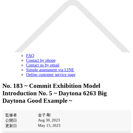
FAQ
Contact by phone
Contact us by email
Simple assessment via LINE
Online customer service page
No. 183 ~ Commit Exhibition Model
Introduction No. 5 ~ Daytona 6263 Big
Daytona Good Example ~
監修者
金子 剛
Aug 30, 2023
公開日
May 15, 2025
更新日