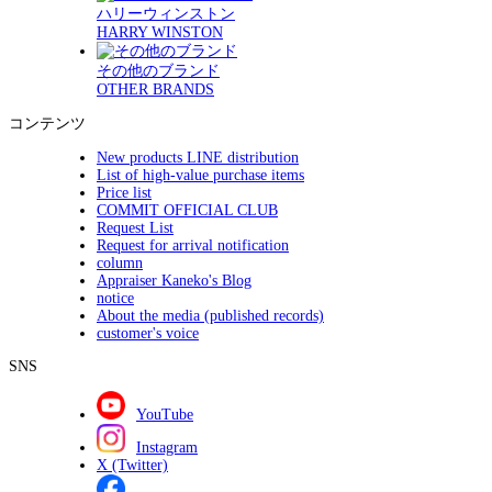
ハリーウィンストン
HARRY WINSTON
その他のブランド
OTHER BRANDS
コンテンツ
New products LINE distribution
List of high-value purchase items
Price list
COMMIT OFFICIAL CLUB
Request List
Request for arrival notification
column
Appraiser Kaneko's Blog
notice
About the media (published records)
customer's voice
SNS
YouTube
Instagram
X (Twitter)