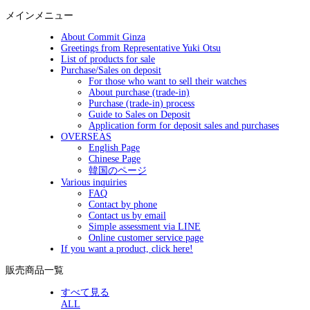
メインメニュー
About Commit Ginza
Greetings from Representative Yuki Otsu
List of products for sale
Purchase/Sales on deposit
For those who want to sell their watches
About purchase (trade-in)
Purchase (trade-in) process
Guide to Sales on Deposit
Application form for deposit sales and purchases
OVERSEAS
English Page
Chinese Page
韓国のページ
Various inquiries
FAQ
Contact by phone
Contact us by email
Simple assessment via LINE
Online customer service page
If you want a product, click here!
販売商品一覧
すべて見る
ALL