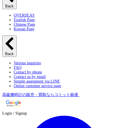
Back
OVERSEAS
English Page
Chinese Page
Korean Page
Back
Various inquiries
FAQ
Contact by phone
Contact us by email
Simple assessment via LINE
Online customer service page
高級腕時計の販売・買取ならコミット銀座
Login / Signup